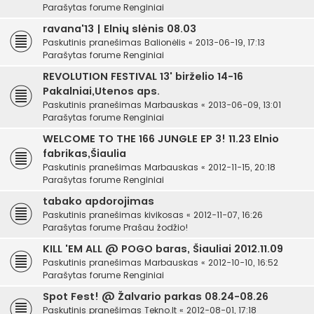
Parašytas forume
Renginiai
ravana'13 | Elnių slėnis 08.03
Paskutinis pranešimas
Balionėlis
«
2013-06-19, 17:13
Parašytas forume
Renginiai
REVOLUTION FESTIVAL 13' birželio 14-16
Pakalniai,Utenos aps.
Paskutinis pranešimas
Marbauskas
«
2013-06-09, 13:01
Parašytas forume
Renginiai
WELCOME TO THE 166 JUNGLE EP 3! 11.23 Elnio
fabrikas,Šiaulia
Paskutinis pranešimas
Marbauskas
«
2012-11-15, 20:18
Parašytas forume
Renginiai
tabako apdorojimas
Paskutinis pranešimas
kivikosas
«
2012-11-07, 16:26
Parašytas forume
Prašau žodžio!
KILL 'EM ALL @ POGO baras, Šiauliai 2012.11.09
Paskutinis pranešimas
Marbauskas
«
2012-10-10, 16:52
Parašytas forume
Renginiai
Spot Fest! @ Žalvario parkas 08.24-08.26
Paskutinis pranešimas
Tekno.lt
«
2012-08-01, 17:18