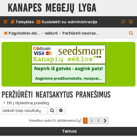
Kanapės mėgėjų lyga
Taisyklės
Susisiekti su administracija
I
Pagrindinis diskusijų puslapis
Ieškoti
Peržiūrėti neatsakytus pranešimus
e
š
k
o
t
i
Peržiūrėti neatsakytus pranešimus
Eiti į išplėstinę paiešką
Ieškoti
Išplėstinė paieška
Paieška rado 51 atitikmenis(ų)
1
2
3
Kitas
Temos