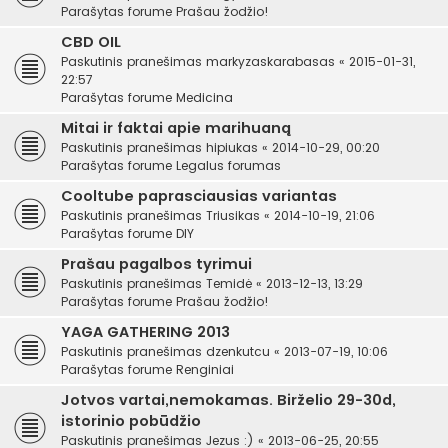
Parašytas forume
Prašau žodžio!
CBD OIL
Paskutinis pranešimas
markyzaskarabasas
«
2015-01-31,
22:57
Parašytas forume
Medicina
Mitai ir faktai apie marihuaną
Paskutinis pranešimas
hipiukas
«
2014-10-29, 00:20
Parašytas forume
Legalus forumas
Cooltube paprasciausias variantas
Paskutinis pranešimas
Triusikas
«
2014-10-19, 21:06
Parašytas forume
DIY
Prašau pagalbos tyrimui
Paskutinis pranešimas
Temidė
«
2013-12-13, 13:29
Parašytas forume
Prašau žodžio!
YAGA GATHERING 2013
Paskutinis pranešimas
dzenkutcu
«
2013-07-19, 10:06
Parašytas forume
Renginiai
Jotvos vartai,nemokamas. Birželio 29-30d,
istorinio pobūdžio
Paskutinis pranešimas
Jezus :)
«
2013-06-25, 20:55