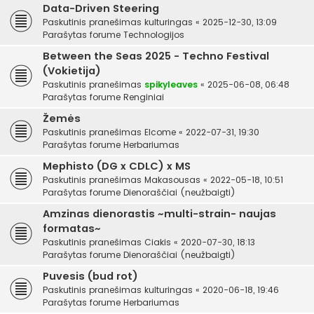
Data-Driven Steering
Paskutinis pranešimas
kulturingas
«
2025-12-30, 13:09
Parašytas forume
Technologijos
Between the Seas 2025 - Techno Festival
(Vokietija)
Paskutinis pranešimas
spikyleaves
«
2025-06-08, 06:48
Parašytas forume
Renginiai
Žemės
Paskutinis pranešimas
Elcome
«
2022-07-31, 19:30
Parašytas forume
Herbariumas
Mephisto (DG x CDLC) x MS
Paskutinis pranešimas
Makasousas
«
2022-05-18, 10:51
Parašytas forume
Dienoraščiai (neužbaigti)
Amzinas dienorastis ~multi-strain- naujas
formatas~
Paskutinis pranešimas
Ciakis
«
2020-07-30, 18:13
Parašytas forume
Dienoraščiai (neužbaigti)
Puvesis (bud rot)
Paskutinis pranešimas
kulturingas
«
2020-06-18, 19:46
Parašytas forume
Herbariumas