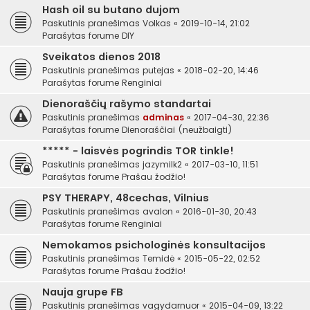
Hash oil su butano dujom
Paskutinis pranešimas
Volkas
«
2019-10-14, 21:02
Parašytas forume
DIY
Sveikatos dienos 2018
Paskutinis pranešimas
putejas
«
2018-02-20, 14:46
Parašytas forume
Renginiai
Dienoraščių rašymo standartai
Paskutinis pranešimas
adminas
«
2017-04-30, 22:36
Parašytas forume
Dienoraščiai (neužbaigti)
***** - laisvės pogrindis TOR tinkle!
Paskutinis pranešimas
jazymilk2
«
2017-03-10, 11:51
Parašytas forume
Prašau žodžio!
PSY THERAPY, 48cechas, Vilnius
Paskutinis pranešimas
avalon
«
2016-01-30, 20:43
Parašytas forume
Renginiai
Nemokamos psichologinės konsultacijos
Paskutinis pranešimas
Temidė
«
2015-05-22, 02:52
Parašytas forume
Prašau žodžio!
Nauja grupe FB
Paskutinis pranešimas
vagydarnuor
«
2015-04-09, 13:22