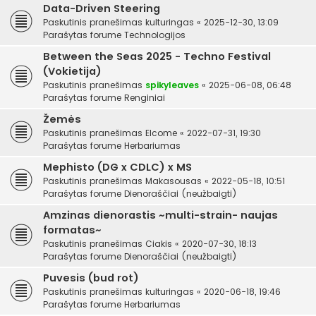
Data-Driven Steering
Paskutinis pranešimas
kulturingas
«
2025-12-30, 13:09
Parašytas forume
Technologijos
Between the Seas 2025 - Techno Festival
(Vokietija)
Paskutinis pranešimas
spikyleaves
«
2025-06-08, 06:48
Parašytas forume
Renginiai
Žemės
Paskutinis pranešimas
Elcome
«
2022-07-31, 19:30
Parašytas forume
Herbariumas
Mephisto (DG x CDLC) x MS
Paskutinis pranešimas
Makasousas
«
2022-05-18, 10:51
Parašytas forume
Dienoraščiai (neužbaigti)
Amzinas dienorastis ~multi-strain- naujas
formatas~
Paskutinis pranešimas
Ciakis
«
2020-07-30, 18:13
Parašytas forume
Dienoraščiai (neužbaigti)
Puvesis (bud rot)
Paskutinis pranešimas
kulturingas
«
2020-06-18, 19:46
Parašytas forume
Herbariumas