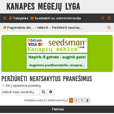
Kanapės mėgėjų lyga
Taisyklės
Susisiekti su administracija
I
Pagrindinis diskusijų puslapis
Ieškoti
Peržiūrėti neatsakytus pranešimus
e
š
k
o
t
i
Peržiūrėti neatsakytus pranešimus
Eiti į išplėstinę paiešką
Ieškoti
Išplėstinė paieška
Paieška rado 51 atitikmenis(ų)
1
2
3
Kitas
Temos