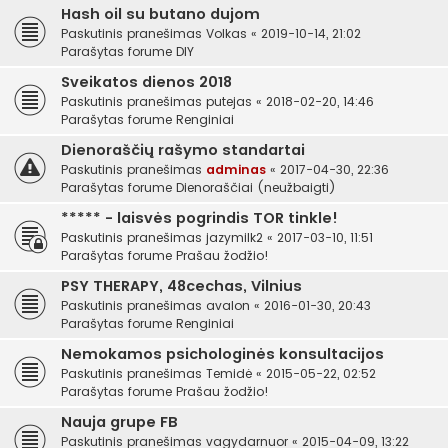
Hash oil su butano dujom
Paskutinis pranešimas
Volkas
«
2019-10-14, 21:02
Parašytas forume
DIY
Sveikatos dienos 2018
Paskutinis pranešimas
putejas
«
2018-02-20, 14:46
Parašytas forume
Renginiai
Dienoraščių rašymo standartai
Paskutinis pranešimas
adminas
«
2017-04-30, 22:36
Parašytas forume
Dienoraščiai (neužbaigti)
***** - laisvės pogrindis TOR tinkle!
Paskutinis pranešimas
jazymilk2
«
2017-03-10, 11:51
Parašytas forume
Prašau žodžio!
PSY THERAPY, 48cechas, Vilnius
Paskutinis pranešimas
avalon
«
2016-01-30, 20:43
Parašytas forume
Renginiai
Nemokamos psichologinės konsultacijos
Paskutinis pranešimas
Temidė
«
2015-05-22, 02:52
Parašytas forume
Prašau žodžio!
Nauja grupe FB
Paskutinis pranešimas
vagydarnuor
«
2015-04-09, 13:22