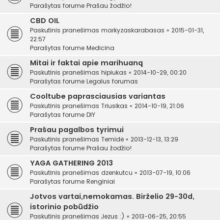
Parašytas forume
Prašau žodžio!
CBD OIL
Paskutinis pranešimas
markyzaskarabasas
«
2015-01-31,
22:57
Parašytas forume
Medicina
Mitai ir faktai apie marihuaną
Paskutinis pranešimas
hipiukas
«
2014-10-29, 00:20
Parašytas forume
Legalus forumas
Cooltube paprasciausias variantas
Paskutinis pranešimas
Triusikas
«
2014-10-19, 21:06
Parašytas forume
DIY
Prašau pagalbos tyrimui
Paskutinis pranešimas
Temidė
«
2013-12-13, 13:29
Parašytas forume
Prašau žodžio!
YAGA GATHERING 2013
Paskutinis pranešimas
dzenkutcu
«
2013-07-19, 10:06
Parašytas forume
Renginiai
Jotvos vartai,nemokamas. Birželio 29-30d,
istorinio pobūdžio
Paskutinis pranešimas
Jezus :)
«
2013-06-25, 20:55