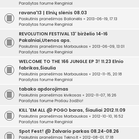
Parašytas forume
Renginiai
ravana'13 | Elnių slėnis 08.03
Paskutinis pranešimas
Balionėlis
«
2013-06-19, 17:13
Parašytas forume
Renginiai
REVOLUTION FESTIVAL 13' birželio 14-16
Pakalniai,Utenos aps.
Paskutinis pranešimas
Marbauskas
«
2013-06-09, 13:01
Parašytas forume
Renginiai
WELCOME TO THE 166 JUNGLE EP 3! 11.23 Elnio
fabrikas,Šiaulia
Paskutinis pranešimas
Marbauskas
«
2012-11-15, 20:18
Parašytas forume
Renginiai
tabako apdorojimas
Paskutinis pranešimas
kivikosas
«
2012-11-07, 16:26
Parašytas forume
Prašau žodžio!
KILL 'EM ALL @ POGO baras, Šiauliai 2012.11.09
Paskutinis pranešimas
Marbauskas
«
2012-10-10, 16:52
Parašytas forume
Renginiai
Spot Fest! @ Žalvario parkas 08.24-08.26
Paskutinis pranešimas
Tekno.lt
«
2012-08-01, 17:18