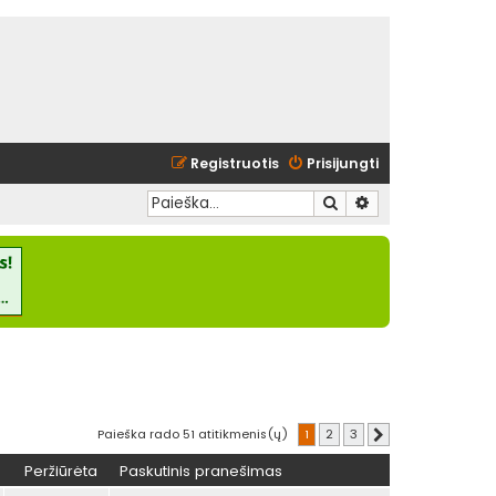
Registruotis
Prisijungti
Ieškoti
Išplėstinė paieška
Paieška rado 51 atitikmenis(ų)
1
2
3
Kitas
Peržiūrėta
Paskutinis pranešimas