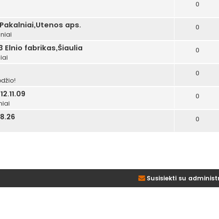
0
i
 Pakalniai,Utenos aps.
0
niai
 Elnio fabrikas,Šiaulia
0
iai
0
džio!
2.11.09
0
niai
8.26
0
Susisiekti su administ