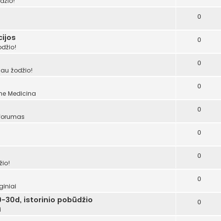
džio!
0
ijos
0
odžio!
0
šau žodžio!
0
ume
Medicina
0
 forumas
0
0
žio!
0
giniai
-30d, istorinio pobūdžio
0
i