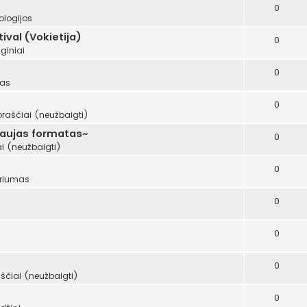
0
ologijos
val (Vokietija)
0
giniai
0
mas
0
oraščiai (neužbaigti)
naujas formatas~
0
i (neužbaigti)
0
riumas
0
0
0
ščiai (neužbaigti)
0