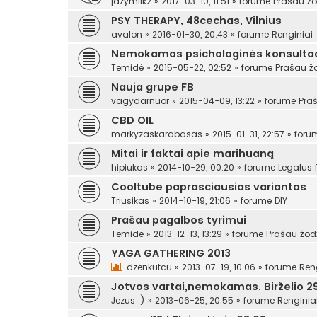
jazymilk2
»
2017-03-10, 11:51
» forume
Prašau žo
PSY THERAPY, 48cechas, Vilnius
avalon
»
2016-01-30, 20:43
» forume
Renginiai
Nemokamos psichologinės konsultac
Temidė
»
2015-05-22, 02:52
» forume
Prašau ž
Nauja grupe FB
vagydarnuor
»
2015-04-09, 13:22
» forume
Pra
CBD OIL
markyzaskarabasas
»
2015-01-31, 22:57
» for
Mitai ir faktai apie marihuaną
hipiukas
»
2014-10-29, 00:20
» forume
Legalus
Cooltube paprasciausias variantas
Triusikas
»
2014-10-19, 21:06
» forume
DIY
Prašau pagalbos tyrimui
Temidė
»
2013-12-13, 13:29
» forume
Prašau žod
YAGA GATHERING 2013
dzenkutcu
»
2013-07-19, 10:06
» forume
Ren
Jotvos vartai,nemokamas. Birželio 29
Jezus :)
»
2013-06-25, 20:55
» forume
Renginia