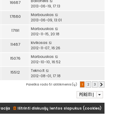
Balionėlis
16687
2013-06-19, 17:13
Marbauskas
17880
2013-06-09, 13:01
Marbauskas
17191
2012-11-15, 20:18
kivikosas
11487
2012-11-07, 16:26
Marbauskas
15076
2012-10-10, 16:52
Tekno.lt
15512
2012-08-01, 17:18
Paieška rado 51 atitikmenis(ų)
1
2
3
Kitas
Pereiti į
racija
Ištrinti diskusijų lentos slapukus (cookies)