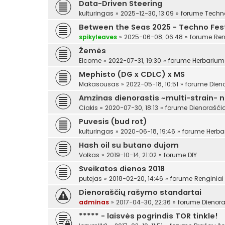
Data-Driven Steering
kulturingas
»
2025-12-30, 13:09
» forume
Techn
Between the Seas 2025 - Techno Festi
spikyleaves
»
2025-06-08, 06:48
» forume
Ren
Žemės
Elcome
»
2022-07-31, 19:30
» forume
Herbariu
Mephisto (DG x CDLC) x MS
Makasousas
»
2022-05-18, 10:51
» forume
Dien
Amzinas dienorastis ~multi-strain- 
Ciakis
»
2020-07-30, 18:13
» forume
Dienoraščia
Puvesis (bud rot)
kulturingas
»
2020-06-18, 19:46
» forume
Herba
Hash oil su butano dujom
Volkas
»
2019-10-14, 21:02
» forume
DIY
Sveikatos dienos 2018
putejas
»
2018-02-20, 14:46
» forume
Renginiai
Dienoraščių rašymo standartai
adminas
»
2017-04-30, 22:36
» forume
Dienora
***** - laisvės pogrindis TOR tinkle!