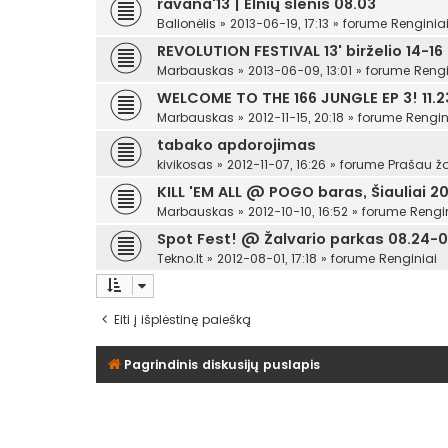
ravana'13 | Elnių slėnis 08.03
Balionėlis
»
2013-06-19, 17:13
» forume
Renginia
REVOLUTION FESTIVAL 13' birželio 14-16
Marbauskas
»
2013-06-09, 13:01
» forume
Rengi
WELCOME TO THE 166 JUNGLE EP 3! 11.23
Marbauskas
»
2012-11-15, 20:18
» forume
Rengin
tabako apdorojimas
kivikosas
»
2012-11-07, 16:26
» forume
Prašau žo
KILL 'EM ALL @ POGO baras, Šiauliai 201
Marbauskas
»
2012-10-10, 16:52
» forume
Rengi
Spot Fest! @ Žalvario parkas 08.24-0
Tekno.lt
»
2012-08-01, 17:18
» forume
Renginiai
Eiti į išplėstinę paiešką
Pagrindinis diskusijų puslapis