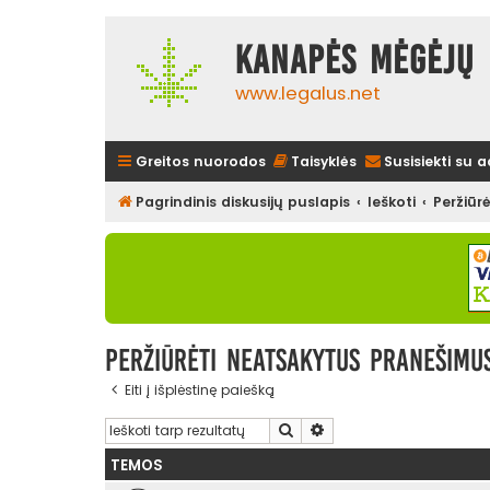
Kanapės mėgėjų 
www.legalus.net
Greitos nuorodos
Taisyklės
Susisiekti su 
Pagrindinis diskusijų puslapis
Ieškoti
Peržiūr
Peržiūrėti neatsakytus pranešimu
Eiti į išplėstinę paiešką
Ieškoti
Išplėstinė paieška
TEMOS