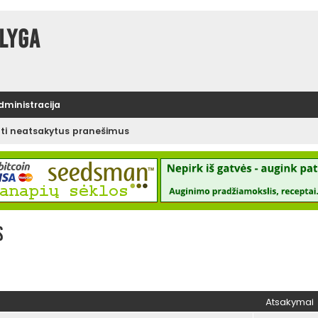
lyga
administracija
ėti neatsakytus pranešimus
s
Atsakymai