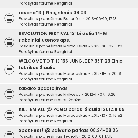
Parašytas forume
Renginiai
ravana'13 | Elnių slėnis 08.03
Paskutinis pranešimas
Balionėlis
«
2013-06-19, 17:13
Parašytas forume
Renginiai
REVOLUTION FESTIVAL 13' birželio 14-16
Pakalniai,Utenos aps.
Paskutinis pranešimas
Marbauskas
«
2013-06-09, 13:01
Parašytas forume
Renginiai
WELCOME TO THE 166 JUNGLE EP 3! 11.23 Elnio
fabrikas,Šiaulia
Paskutinis pranešimas
Marbauskas
«
2012-11-15, 20:18
Parašytas forume
Renginiai
tabako apdorojimas
Paskutinis pranešimas
kivikosas
«
2012-11-07, 16:26
Parašytas forume
Prašau žodžio!
KILL 'EM ALL @ POGO baras, Šiauliai 2012.11.09
Paskutinis pranešimas
Marbauskas
«
2012-10-10, 16:52
Parašytas forume
Renginiai
Spot Fest! @ Žalvario parkas 08.24-08.26
Paskutinis pranešimas
Tekno.lt
«
2012-08-01, 17:18