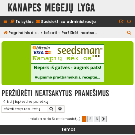
Kanapės mėgėjų lyga
Taisyklės
Susisiekti su administracija
I
Pagrindinis diskusijų puslapis
Ieškoti
Peržiūrėti neatsakytus pranešimus
e
š
k
o
t
i
Peržiūrėti neatsakytus pranešimus
Eiti į išplėstinę paiešką
Ieškoti
Išplėstinė paieška
Paieška rado 51 atitikmenis(ų)
1
2
3
Kitas
Temos