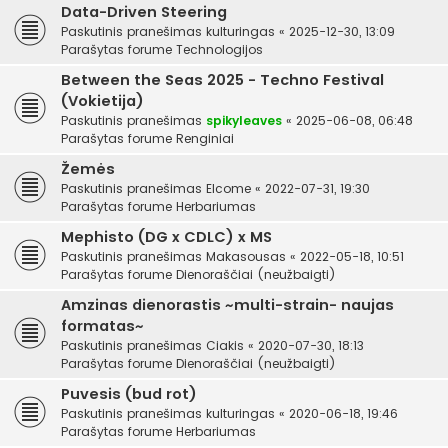
Data-Driven Steering
Paskutinis pranešimas
kulturingas
«
2025-12-30, 13:09
Parašytas forume
Technologijos
Between the Seas 2025 - Techno Festival
(Vokietija)
Paskutinis pranešimas
spikyleaves
«
2025-06-08, 06:48
Parašytas forume
Renginiai
Žemės
Paskutinis pranešimas
Elcome
«
2022-07-31, 19:30
Parašytas forume
Herbariumas
Mephisto (DG x CDLC) x MS
Paskutinis pranešimas
Makasousas
«
2022-05-18, 10:51
Parašytas forume
Dienoraščiai (neužbaigti)
Amzinas dienorastis ~multi-strain- naujas
formatas~
Paskutinis pranešimas
Ciakis
«
2020-07-30, 18:13
Parašytas forume
Dienoraščiai (neužbaigti)
Puvesis (bud rot)
Paskutinis pranešimas
kulturingas
«
2020-06-18, 19:46
Parašytas forume
Herbariumas