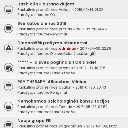
Hash oil su butano dujom
Paskutinis pranešimas
Volkas
«
2019-10-14, 21:02
Parašytas forume
DIY
Sveikatos dienos 2018
Paskutinis pranešimas
putejas
«
2018-02-20, 14:46
Parašytas forume
Renginiai
Dienoraščių rašymo standartai
Paskutinis pranešimas
adminas
«
2017-04-30, 22:36
Parašytas forume
Dienoraščiai (neužbaigti)
***** - laisvės pogrindis TOR tinkle!
Paskutinis pranešimas
jazymilk2
«
2017-03-10, 11:51
Parašytas forume
Prašau žodžio!
PSY THERAPY, 48cechas, Vilnius
Paskutinis pranešimas
avalon
«
2016-01-30, 20:43
Parašytas forume
Renginiai
Nemokamos psichologinės konsultacijos
Paskutinis pranešimas
Temidė
«
2015-05-22, 02:52
Parašytas forume
Prašau žodžio!
Nauja grupe FB
Paskutinis pranešimas
vagydarnuor
«
2015-04-09, 13:22