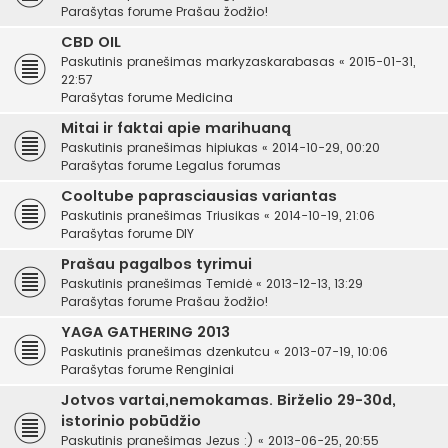
Parašytas forume
Prašau žodžio!
CBD OIL
Paskutinis pranešimas
markyzaskarabasas
«
2015-01-31,
22:57
Parašytas forume
Medicina
Mitai ir faktai apie marihuaną
Paskutinis pranešimas
hipiukas
«
2014-10-29, 00:20
Parašytas forume
Legalus forumas
Cooltube paprasciausias variantas
Paskutinis pranešimas
Triusikas
«
2014-10-19, 21:06
Parašytas forume
DIY
Prašau pagalbos tyrimui
Paskutinis pranešimas
Temidė
«
2013-12-13, 13:29
Parašytas forume
Prašau žodžio!
YAGA GATHERING 2013
Paskutinis pranešimas
dzenkutcu
«
2013-07-19, 10:06
Parašytas forume
Renginiai
Jotvos vartai,nemokamas. Birželio 29-30d,
istorinio pobūdžio
Paskutinis pranešimas
Jezus :)
«
2013-06-25, 20:55