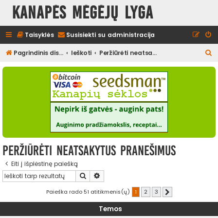
Kanapės mėgėjų lyga
Taisyklės
Susisiekti su administracija
I
Pagrindinis diskusijų puslapis
Ieškoti
Peržiūrėti neatsakytus pranešimus
e
š
k
o
t
i
Peržiūrėti neatsakytus pranešimus
Eiti į išplėstinę paiešką
Ieškoti
Išplėstinė paieška
Paieška rado 51 atitikmenis(ų)
1
2
3
Kitas
Temos