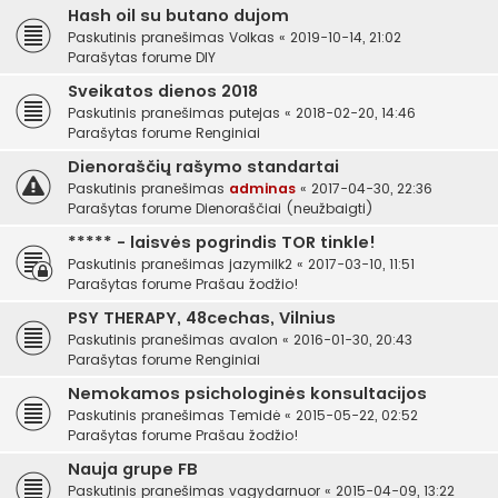
Hash oil su butano dujom
Paskutinis pranešimas
Volkas
«
2019-10-14, 21:02
Parašytas forume
DIY
Sveikatos dienos 2018
Paskutinis pranešimas
putejas
«
2018-02-20, 14:46
Parašytas forume
Renginiai
Dienoraščių rašymo standartai
Paskutinis pranešimas
adminas
«
2017-04-30, 22:36
Parašytas forume
Dienoraščiai (neužbaigti)
***** - laisvės pogrindis TOR tinkle!
Paskutinis pranešimas
jazymilk2
«
2017-03-10, 11:51
Parašytas forume
Prašau žodžio!
PSY THERAPY, 48cechas, Vilnius
Paskutinis pranešimas
avalon
«
2016-01-30, 20:43
Parašytas forume
Renginiai
Nemokamos psichologinės konsultacijos
Paskutinis pranešimas
Temidė
«
2015-05-22, 02:52
Parašytas forume
Prašau žodžio!
Nauja grupe FB
Paskutinis pranešimas
vagydarnuor
«
2015-04-09, 13:22