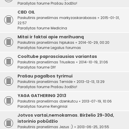
Parašytas forume
Prašau žodžio!
CBD OIL
Paskutinis pranešimas
markyzaskarabasas
«
2015-01-31,
22:57
Parašytas forume
Medicina
Mitai ir faktai apie marihuaną
Paskutinis pranešimas
hipiukas
«
2014-10-29, 00:20
Parašytas forume
Legalus forumas
Cooltube paprasciausias variantas
Paskutinis pranešimas
Triusikas
«
2014-10-19, 21:06
Parašytas forume
DIY
Prašau pagalbos tyrimui
Paskutinis pranešimas
Temidė
«
2013-12-13, 13:29
Parašytas forume
Prašau žodžio!
YAGA GATHERING 2013
Paskutinis pranešimas
dzenkutcu
«
2013-07-19, 10:06
Parašytas forume
Renginiai
Jotvos vartai,nemokamas. Birželio 29-30d,
istorinio pobūdžio
Paskutinis pranešimas
Jezus :)
«
2013-06-25, 20:55