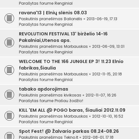
Parašytas forume
Renginiai
ravana'13 | Elnių slėnis 08.03
Paskutinis pranešimas
Balionėlis
«
2013-06-19, 17:13
Parašytas forume
Renginiai
REVOLUTION FESTIVAL 13' birželio 14-16
Pakalniai,Utenos aps.
Paskutinis pranešimas
Marbauskas
«
2013-06-09, 13:01
Parašytas forume
Renginiai
WELCOME TO THE 166 JUNGLE EP 3! 11.23 Elnio
fabrikas,Šiaulia
Paskutinis pranešimas
Marbauskas
«
2012-11-15, 20:18
Parašytas forume
Renginiai
tabako apdorojimas
Paskutinis pranešimas
kivikosas
«
2012-11-07, 16:26
Parašytas forume
Prašau žodžio!
KILL 'EM ALL @ POGO baras, Šiauliai 2012.11.09
Paskutinis pranešimas
Marbauskas
«
2012-10-10, 16:52
Parašytas forume
Renginiai
Spot Fest! @ Žalvario parkas 08.24-08.26
Paskutinis pranešimas
Tekno.lt
«
2012-08-01, 17:18