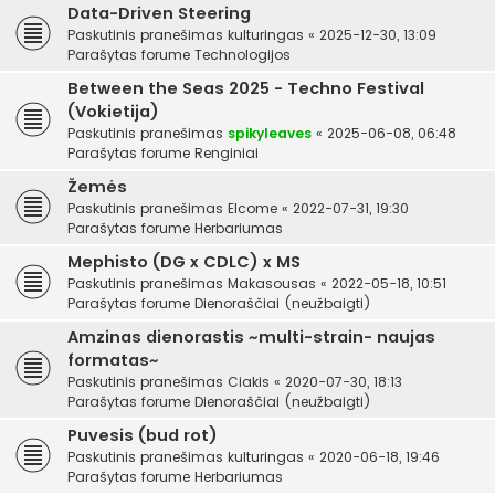
Data-Driven Steering
Paskutinis pranešimas
kulturingas
«
2025-12-30, 13:09
Parašytas forume
Technologijos
Between the Seas 2025 - Techno Festival
(Vokietija)
Paskutinis pranešimas
spikyleaves
«
2025-06-08, 06:48
Parašytas forume
Renginiai
Žemės
Paskutinis pranešimas
Elcome
«
2022-07-31, 19:30
Parašytas forume
Herbariumas
Mephisto (DG x CDLC) x MS
Paskutinis pranešimas
Makasousas
«
2022-05-18, 10:51
Parašytas forume
Dienoraščiai (neužbaigti)
Amzinas dienorastis ~multi-strain- naujas
formatas~
Paskutinis pranešimas
Ciakis
«
2020-07-30, 18:13
Parašytas forume
Dienoraščiai (neužbaigti)
Puvesis (bud rot)
Paskutinis pranešimas
kulturingas
«
2020-06-18, 19:46
Parašytas forume
Herbariumas