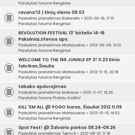
Parašytas forume
Renginiai
ravana'13 | Elnių slėnis 08.03
Paskutinis pranešimas
Balionėlis
«
2013-06-19, 17:13
Parašytas forume
Renginiai
REVOLUTION FESTIVAL 13' birželio 14-16
Pakalniai,Utenos aps.
Paskutinis pranešimas
Marbauskas
«
2013-06-09, 13:01
Parašytas forume
Renginiai
WELCOME TO THE 166 JUNGLE EP 3! 11.23 Elnio
fabrikas,Šiaulia
Paskutinis pranešimas
Marbauskas
«
2012-11-15, 20:18
Parašytas forume
Renginiai
tabako apdorojimas
Paskutinis pranešimas
kivikosas
«
2012-11-07, 16:26
Parašytas forume
Prašau žodžio!
KILL 'EM ALL @ POGO baras, Šiauliai 2012.11.09
Paskutinis pranešimas
Marbauskas
«
2012-10-10, 16:52
Parašytas forume
Renginiai
Spot Fest! @ Žalvario parkas 08.24-08.26
Paskutinis pranešimas
Tekno.lt
«
2012-08-01, 17:18