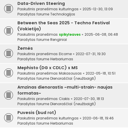
Data-Driven Steering
Paskutinis pranešimas
kulturingas
«
2025-12-30, 13:09
Parašytas forume
Technologijos
Between the Seas 2025 - Techno Festival
(Vokietija)
Paskutinis pranešimas
spikyleaves
«
2025-06-08, 06:48
Parašytas forume
Renginiai
Žemės
Paskutinis pranešimas
Elcome
«
2022-07-31, 19:30
Parašytas forume
Herbariumas
Mephisto (DG x CDLC) x MS
Paskutinis pranešimas
Makasousas
«
2022-05-18, 10:51
Parašytas forume
Dienoraščiai (neužbaigti)
Amzinas dienorastis ~multi-strain- naujas
formatas~
Paskutinis pranešimas
Ciakis
«
2020-07-30, 18:13
Parašytas forume
Dienoraščiai (neužbaigti)
Puvesis (bud rot)
Paskutinis pranešimas
kulturingas
«
2020-06-18, 19:46
Parašytas forume
Herbariumas