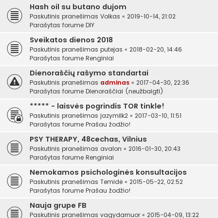
Hash oil su butano dujom
Paskutinis pranešimas
Volkas
«
2019-10-14, 21:02
Parašytas forume
DIY
Sveikatos dienos 2018
Paskutinis pranešimas
putejas
«
2018-02-20, 14:46
Parašytas forume
Renginiai
Dienoraščių rašymo standartai
Paskutinis pranešimas
adminas
«
2017-04-30, 22:36
Parašytas forume
Dienoraščiai (neužbaigti)
***** - laisvės pogrindis TOR tinkle!
Paskutinis pranešimas
jazymilk2
«
2017-03-10, 11:51
Parašytas forume
Prašau žodžio!
PSY THERAPY, 48cechas, Vilnius
Paskutinis pranešimas
avalon
«
2016-01-30, 20:43
Parašytas forume
Renginiai
Nemokamos psichologinės konsultacijos
Paskutinis pranešimas
Temidė
«
2015-05-22, 02:52
Parašytas forume
Prašau žodžio!
Nauja grupe FB
Paskutinis pranešimas
vagydarnuor
«
2015-04-09, 13:22