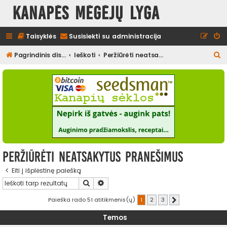
Kanapės mėgėjų lyga
Taisyklės
Susisiekti su administracija
I
Pagrindinis diskusijų puslapis
Ieškoti
Peržiūrėti neatsakytus pranešimus
e
š
k
o
t
i
Peržiūrėti neatsakytus pranešimus
Eiti į išplėstinę paiešką
Ieškoti
Išplėstinė paieška
Paieška rado 51 atitikmenis(ų)
1
2
3
Kitas
Temos