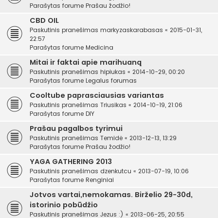
Parašytas forume
Prašau žodžio!
CBD OIL
Paskutinis pranešimas
markyzaskarabasas
«
2015-01-31,
22:57
Parašytas forume
Medicina
Mitai ir faktai apie marihuaną
Paskutinis pranešimas
hipiukas
«
2014-10-29, 00:20
Parašytas forume
Legalus forumas
Cooltube paprasciausias variantas
Paskutinis pranešimas
Triusikas
«
2014-10-19, 21:06
Parašytas forume
DIY
Prašau pagalbos tyrimui
Paskutinis pranešimas
Temidė
«
2013-12-13, 13:29
Parašytas forume
Prašau žodžio!
YAGA GATHERING 2013
Paskutinis pranešimas
dzenkutcu
«
2013-07-19, 10:06
Parašytas forume
Renginiai
Jotvos vartai,nemokamas. Birželio 29-30d,
istorinio pobūdžio
Paskutinis pranešimas
Jezus :)
«
2013-06-25, 20:55