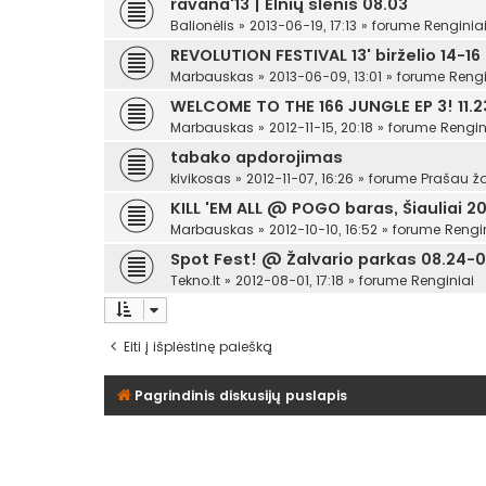
ravana'13 | Elnių slėnis 08.03
Balionėlis
»
2013-06-19, 17:13
» forume
Renginia
REVOLUTION FESTIVAL 13' birželio 14-16
Marbauskas
»
2013-06-09, 13:01
» forume
Rengi
WELCOME TO THE 166 JUNGLE EP 3! 11.23
Marbauskas
»
2012-11-15, 20:18
» forume
Rengin
tabako apdorojimas
kivikosas
»
2012-11-07, 16:26
» forume
Prašau žo
KILL 'EM ALL @ POGO baras, Šiauliai 201
Marbauskas
»
2012-10-10, 16:52
» forume
Rengi
Spot Fest! @ Žalvario parkas 08.24-0
Tekno.lt
»
2012-08-01, 17:18
» forume
Renginiai
Eiti į išplėstinę paiešką
Pagrindinis diskusijų puslapis