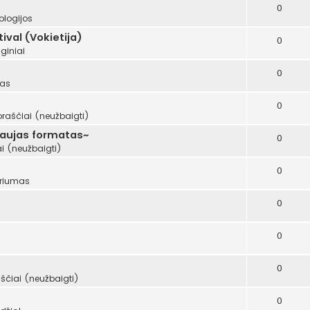
0
ologijos
val (Vokietija)
0
giniai
0
mas
0
oraščiai (neužbaigti)
naujas formatas~
0
i (neužbaigti)
0
riumas
0
0
0
ščiai (neužbaigti)
0