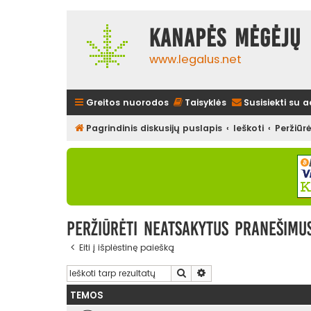
Kanapės mėgėjų 
www.legalus.net
Greitos nuorodos
Taisyklės
Susisiekti su 
Pagrindinis diskusijų puslapis
Ieškoti
Peržiūr
Peržiūrėti neatsakytus pranešimu
Eiti į išplėstinę paiešką
Ieškoti
Išplėstinė paieška
TEMOS