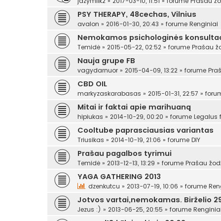
jazymilk2
»
2017-03-10, 11:51
» forume
Prašau žo
PSY THERAPY, 48cechas, Vilnius
avalon
»
2016-01-30, 20:43
» forume
Renginiai
Nemokamos psichologinės konsultac
Temidė
»
2015-05-22, 02:52
» forume
Prašau ž
Nauja grupe FB
vagydarnuor
»
2015-04-09, 13:22
» forume
Pra
CBD OIL
markyzaskarabasas
»
2015-01-31, 22:57
» for
Mitai ir faktai apie marihuaną
hipiukas
»
2014-10-29, 00:20
» forume
Legalus
Cooltube paprasciausias variantas
Triusikas
»
2014-10-19, 21:06
» forume
DIY
Prašau pagalbos tyrimui
Temidė
»
2013-12-13, 13:29
» forume
Prašau žod
YAGA GATHERING 2013
dzenkutcu
»
2013-07-19, 10:06
» forume
Ren
Jotvos vartai,nemokamas. Birželio 29
Jezus :)
»
2013-06-25, 20:55
» forume
Renginia