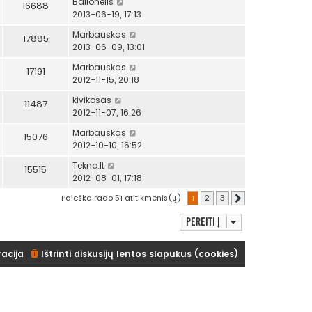
Balionėlis
16688
2013-06-19, 17:13
Marbauskas
17885
2013-06-09, 13:01
Marbauskas
17191
2012-11-15, 20:18
kivikosas
11487
2012-11-07, 16:26
Marbauskas
15076
2012-10-10, 16:52
Tekno.lt
15515
2012-08-01, 17:18
Paieška rado 51 atitikmenis(ų)
1
2
3
Kitas
Pereiti į
racija
Ištrinti diskusijų lentos slapukus (cookies)