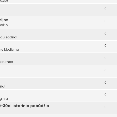
džio!
0
ijos
0
odžio!
0
šau žodžio!
0
ume
Medicina
0
 forumas
0
0
žio!
0
giniai
-30d, istorinio pobūdžio
0
i