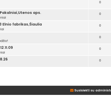
0
i
 Pakalniai,Utenos aps.
0
niai
 Elnio fabrikas,Šiaulia
0
iai
0
džio!
2.11.09
0
niai
8.26
0
Susisiekti su administ