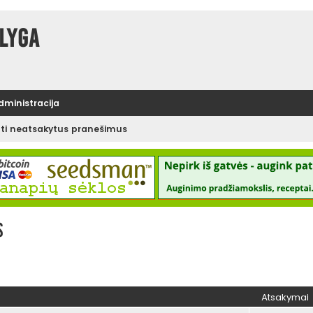
lyga
administracija
ėti neatsakytus pranešimus
s
Atsakymai