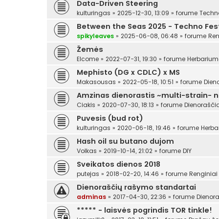
Data-Driven Steering
kulturingas
»
2025-12-30, 13:09
» forume
Techn
Between the Seas 2025 - Techno Festi
spikyleaves
»
2025-06-08, 06:48
» forume
Ren
Žemės
Elcome
»
2022-07-31, 19:30
» forume
Herbariu
Mephisto (DG x CDLC) x MS
Makasousas
»
2022-05-18, 10:51
» forume
Dien
Amzinas dienorastis ~multi-strain- 
Ciakis
»
2020-07-30, 18:13
» forume
Dienoraščia
Puvesis (bud rot)
kulturingas
»
2020-06-18, 19:46
» forume
Herba
Hash oil su butano dujom
Volkas
»
2019-10-14, 21:02
» forume
DIY
Sveikatos dienos 2018
putejas
»
2018-02-20, 14:46
» forume
Renginiai
Dienoraščių rašymo standartai
adminas
»
2017-04-30, 22:36
» forume
Dienora
***** - laisvės pogrindis TOR tinkle!