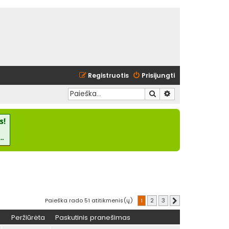
Registruotis
Prisijungti
Ieškoti
Išplėstinė paieška
Paieška rado 51 atitikmenis(ų)
1
2
3
Kitas
Peržiūrėta
Paskutinis pranešimas