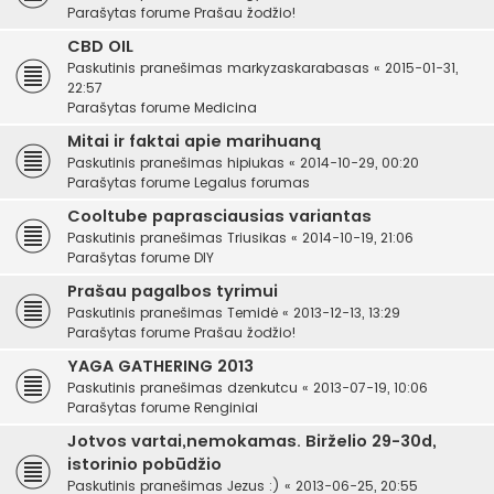
Parašytas forume
Prašau žodžio!
CBD OIL
Paskutinis pranešimas
markyzaskarabasas
«
2015-01-31,
22:57
Parašytas forume
Medicina
Mitai ir faktai apie marihuaną
Paskutinis pranešimas
hipiukas
«
2014-10-29, 00:20
Parašytas forume
Legalus forumas
Cooltube paprasciausias variantas
Paskutinis pranešimas
Triusikas
«
2014-10-19, 21:06
Parašytas forume
DIY
Prašau pagalbos tyrimui
Paskutinis pranešimas
Temidė
«
2013-12-13, 13:29
Parašytas forume
Prašau žodžio!
YAGA GATHERING 2013
Paskutinis pranešimas
dzenkutcu
«
2013-07-19, 10:06
Parašytas forume
Renginiai
Jotvos vartai,nemokamas. Birželio 29-30d,
istorinio pobūdžio
Paskutinis pranešimas
Jezus :)
«
2013-06-25, 20:55