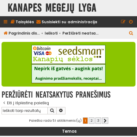
Kanapės mėgėjų lyga
Taisyklės
Susisiekti su administracija
I
Pagrindinis diskusijų puslapis
Ieškoti
Peržiūrėti neatsakytus pranešimus
e
š
k
o
t
i
Peržiūrėti neatsakytus pranešimus
Eiti į išplėstinę paiešką
Ieškoti
Išplėstinė paieška
Paieška rado 51 atitikmenis(ų)
1
2
3
Kitas
Temos