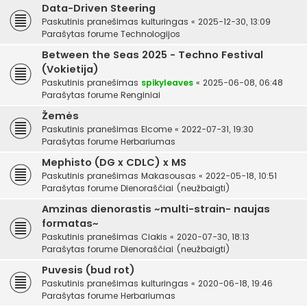
Data-Driven Steering
Paskutinis pranešimas
kulturingas
«
2025-12-30, 13:09
Parašytas forume
Technologijos
Between the Seas 2025 - Techno Festival
(Vokietija)
Paskutinis pranešimas
spikyleaves
«
2025-06-08, 06:48
Parašytas forume
Renginiai
Žemės
Paskutinis pranešimas
Elcome
«
2022-07-31, 19:30
Parašytas forume
Herbariumas
Mephisto (DG x CDLC) x MS
Paskutinis pranešimas
Makasousas
«
2022-05-18, 10:51
Parašytas forume
Dienoraščiai (neužbaigti)
Amzinas dienorastis ~multi-strain- naujas
formatas~
Paskutinis pranešimas
Ciakis
«
2020-07-30, 18:13
Parašytas forume
Dienoraščiai (neužbaigti)
Puvesis (bud rot)
Paskutinis pranešimas
kulturingas
«
2020-06-18, 19:46
Parašytas forume
Herbariumas