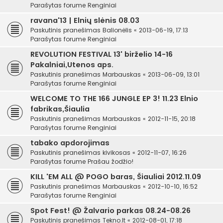
Parašytas forume
Renginiai
ravana'13 | Elnių slėnis 08.03
Paskutinis pranešimas
Balionėlis
«
2013-06-19, 17:13
Parašytas forume
Renginiai
REVOLUTION FESTIVAL 13' birželio 14-16
Pakalniai,Utenos aps.
Paskutinis pranešimas
Marbauskas
«
2013-06-09, 13:01
Parašytas forume
Renginiai
WELCOME TO THE 166 JUNGLE EP 3! 11.23 Elnio
fabrikas,Šiaulia
Paskutinis pranešimas
Marbauskas
«
2012-11-15, 20:18
Parašytas forume
Renginiai
tabako apdorojimas
Paskutinis pranešimas
kivikosas
«
2012-11-07, 16:26
Parašytas forume
Prašau žodžio!
KILL 'EM ALL @ POGO baras, Šiauliai 2012.11.09
Paskutinis pranešimas
Marbauskas
«
2012-10-10, 16:52
Parašytas forume
Renginiai
Spot Fest! @ Žalvario parkas 08.24-08.26
Paskutinis pranešimas
Tekno.lt
«
2012-08-01, 17:18