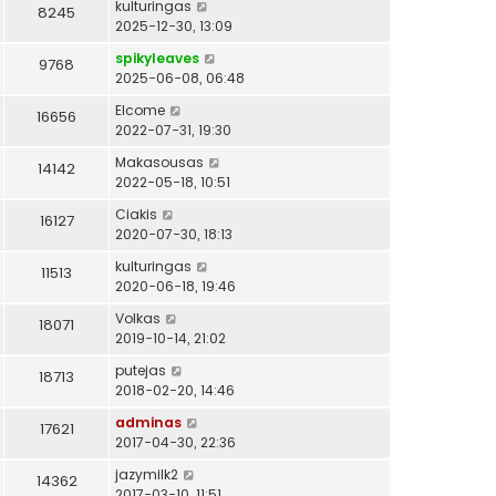
kulturingas
8245
2025-12-30, 13:09
spikyleaves
9768
2025-06-08, 06:48
Elcome
16656
2022-07-31, 19:30
Makasousas
14142
2022-05-18, 10:51
Ciakis
16127
2020-07-30, 18:13
kulturingas
11513
2020-06-18, 19:46
Volkas
18071
2019-10-14, 21:02
putejas
18713
2018-02-20, 14:46
adminas
17621
2017-04-30, 22:36
jazymilk2
14362
2017-03-10, 11:51