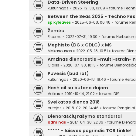
Data-Driven Steering
kulturingas
»
2025-12-30, 13:09
» forume
Techn
Between the Seas 2025 - Techno Festi
spikyleaves
»
2025-06-08, 06:48
» forume
Ren
Žemės
Elcome
»
2022-07-31, 19:30
» forume
Herbariu
Mephisto (DG x CDLC) x MS
Makasousas
»
2022-05-18, 10:51
» forume
Dien
Amzinas dienorastis ~multi-strain- 
Ciakis
»
2020-07-30, 18:13
» forume
Dienoraščia
Puvesis (bud rot)
kulturingas
»
2020-06-18, 19:46
» forume
Herba
Hash oil su butano dujom
Volkas
»
2019-10-14, 21:02
» forume
DIY
Sveikatos dienos 2018
putejas
»
2018-02-20, 14:46
» forume
Renginiai
Dienoraščių rašymo standartai
adminas
»
2017-04-30, 22:36
» forume
Dienora
***** - laisvės pogrindis TOR tinkle!