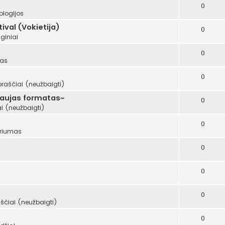
0
ologijos
val (Vokietija)
0
giniai
0
mas
0
oraščiai (neužbaigti)
naujas formatas~
0
i (neužbaigti)
0
riumas
0
0
0
ščiai (neužbaigti)
0