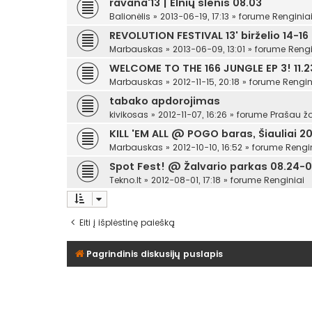
ravana'13 | Elnių slėnis 08.03
Balionėlis
»
2013-06-19, 17:13
» forume
Renginia
REVOLUTION FESTIVAL 13' birželio 14-16
Marbauskas
»
2013-06-09, 13:01
» forume
Rengi
WELCOME TO THE 166 JUNGLE EP 3! 11.23
Marbauskas
»
2012-11-15, 20:18
» forume
Rengin
tabako apdorojimas
kivikosas
»
2012-11-07, 16:26
» forume
Prašau žo
KILL 'EM ALL @ POGO baras, Šiauliai 201
Marbauskas
»
2012-10-10, 16:52
» forume
Rengi
Spot Fest! @ Žalvario parkas 08.24-0
Tekno.lt
»
2012-08-01, 17:18
» forume
Renginiai
Eiti į išplėstinę paiešką
Pagrindinis diskusijų puslapis