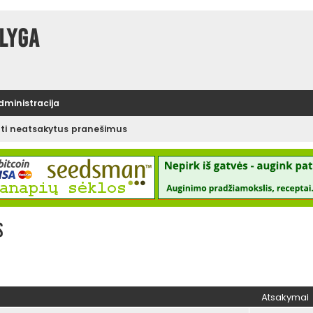
lyga
administracija
ėti neatsakytus pranešimus
s
Atsakymai