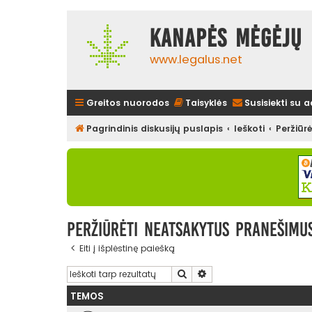
Kanapės mėgėjų 
www.legalus.net
Greitos nuorodos
Taisyklės
Susisiekti su 
Pagrindinis diskusijų puslapis
Ieškoti
Peržiūr
Peržiūrėti neatsakytus pranešimu
Eiti į išplėstinę paiešką
Ieškoti
Išplėstinė paieška
TEMOS