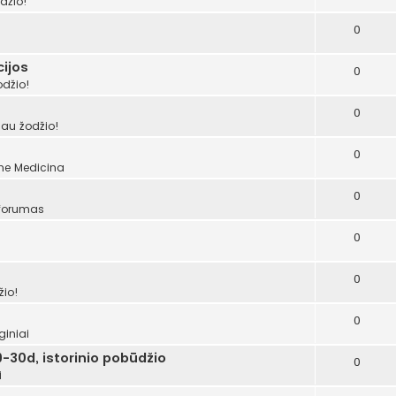
džio!
0
ijos
0
odžio!
0
šau žodžio!
0
ume
Medicina
0
 forumas
0
0
žio!
0
giniai
-30d, istorinio pobūdžio
0
i