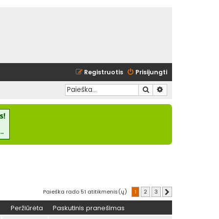
Registruotis
Prisijungti
Ieškoti
Išplėstinė paieška
Paieška rado 51 atitikmenis(ų)
1
2
3
Kitas
Peržiūrėta
Paskutinis pranešimas