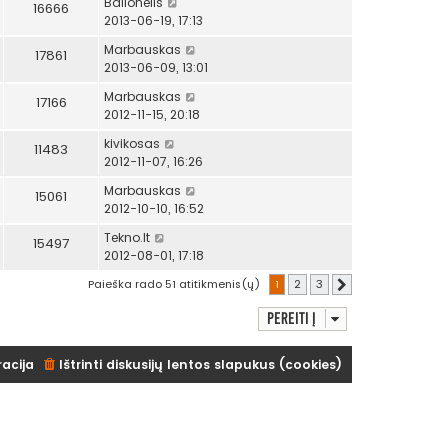
Balionėlis
16666
2013-06-19, 17:13
Marbauskas
17861
2013-06-09, 13:01
Marbauskas
17166
2012-11-15, 20:18
kivikosas
11483
2012-11-07, 16:26
Marbauskas
15061
2012-10-10, 16:52
Tekno.lt
15497
2012-08-01, 17:18
Paieška rado 51 atitikmenis(ų)
1
2
3
Kitas
Pereiti į
racija
Ištrinti diskusijų lentos slapukus (cookies)