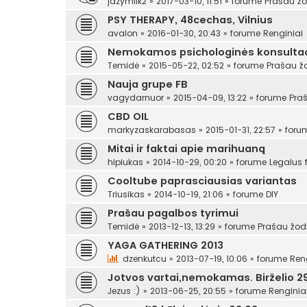
jazymilk2
»
2017-03-10, 11:51
» forume
Prašau žo
PSY THERAPY, 48cechas, Vilnius
avalon
»
2016-01-30, 20:43
» forume
Renginiai
Nemokamos psichologinės konsultac
Temidė
»
2015-05-22, 02:52
» forume
Prašau ž
Nauja grupe FB
vagydarnuor
»
2015-04-09, 13:22
» forume
Pra
CBD OIL
markyzaskarabasas
»
2015-01-31, 22:57
» for
Mitai ir faktai apie marihuaną
hipiukas
»
2014-10-29, 00:20
» forume
Legalus
Cooltube paprasciausias variantas
Triusikas
»
2014-10-19, 21:06
» forume
DIY
Prašau pagalbos tyrimui
Temidė
»
2013-12-13, 13:29
» forume
Prašau žod
YAGA GATHERING 2013
dzenkutcu
»
2013-07-19, 10:06
» forume
Ren
Jotvos vartai,nemokamas. Birželio 29
Jezus :)
»
2013-06-25, 20:55
» forume
Renginia