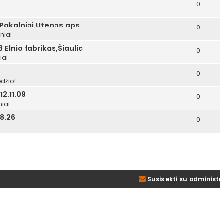
0
i
 Pakalniai,Utenos aps.
0
niai
 Elnio fabrikas,Šiaulia
0
iai
0
džio!
2.11.09
0
niai
8.26
0
Susisiekti su administ