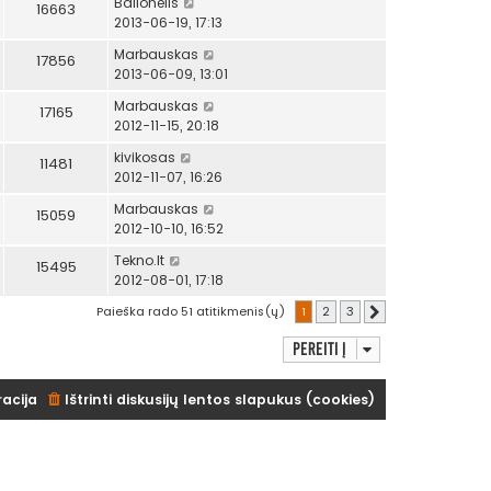
Balionėlis
16663
2013-06-19, 17:13
Marbauskas
17856
2013-06-09, 13:01
Marbauskas
17165
2012-11-15, 20:18
kivikosas
11481
2012-11-07, 16:26
Marbauskas
15059
2012-10-10, 16:52
Tekno.lt
15495
2012-08-01, 17:18
Paieška rado 51 atitikmenis(ų)
1
2
3
Kitas
Pereiti į
racija
Ištrinti diskusijų lentos slapukus (cookies)