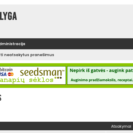
lyga
administracija
ėti neatsakytus pranešimus
s
Atsakymai