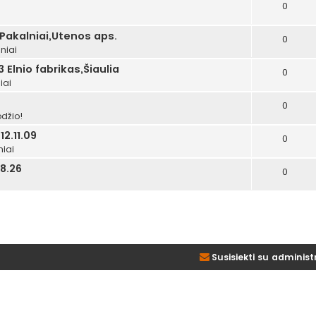
0
i
 Pakalniai,Utenos aps.
0
niai
 Elnio fabrikas,Šiaulia
0
iai
0
džio!
2.11.09
0
niai
8.26
0
Susisiekti su administ