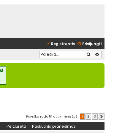
Registruotis
Prisijungti
Ieškoti
Išplėstinė paieška
Paieška rado 51 atitikmenis(ų)
1
2
3
Kitas
Peržiūrėta
Paskutinis pranešimas