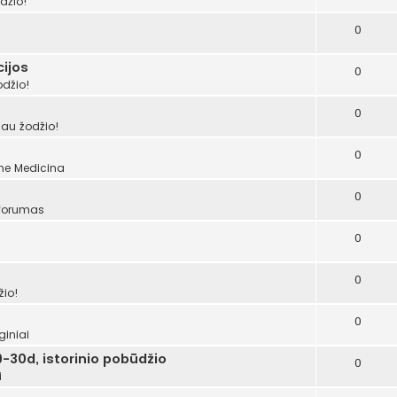
džio!
0
ijos
0
odžio!
0
šau žodžio!
0
ume
Medicina
0
 forumas
0
0
žio!
0
giniai
-30d, istorinio pobūdžio
0
i