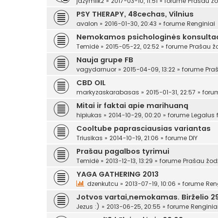
jazymilk2
»
2017-03-10, 11:51
» forume
Prašau žo
PSY THERAPY, 48cechas, Vilnius
avalon
»
2016-01-30, 20:43
» forume
Renginiai
Nemokamos psichologinės konsultac
Temidė
»
2015-05-22, 02:52
» forume
Prašau ž
Nauja grupe FB
vagydarnuor
»
2015-04-09, 13:22
» forume
Pra
CBD OIL
markyzaskarabasas
»
2015-01-31, 22:57
» for
Mitai ir faktai apie marihuaną
hipiukas
»
2014-10-29, 00:20
» forume
Legalus
Cooltube paprasciausias variantas
Triusikas
»
2014-10-19, 21:06
» forume
DIY
Prašau pagalbos tyrimui
Temidė
»
2013-12-13, 13:29
» forume
Prašau žod
YAGA GATHERING 2013
dzenkutcu
»
2013-07-19, 10:06
» forume
Ren
Jotvos vartai,nemokamas. Birželio 29
Jezus :)
»
2013-06-25, 20:55
» forume
Renginia