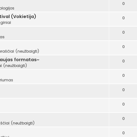
0
ologijos
val (Vokietija)
0
giniai
0
mas
0
oraščiai (neužbaigti)
naujas formatas~
0
i (neužbaigti)
0
riumas
0
0
0
ščiai (neužbaigti)
0