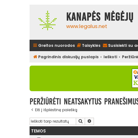
Kanapės mėgėjų 
www.legalus.net
Greitos nuorodos
Taisyklės
Susisiekti su 
Pagrindinis diskusijų puslapis
Ieškoti
Peržiūr
Peržiūrėti neatsakytus pranešimu
Eiti į išplėstinę paiešką
Ieškoti
Išplėstinė paieška
TEMOS