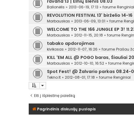
ravana'13 | Elnių slėnis 08.03
Balionėlis
»
2013-06-19, 17:13
» forume
Renginia
REVOLUTION FESTIVAL 13' birželio 14-16
Marbauskas
»
2013-06-09, 13:01
» forume
Rengi
WELCOME TO THE 166 JUNGLE EP 3! 11.23
Marbauskas
»
2012-11-15, 20:18
» forume
Rengin
tabako apdorojimas
kivikosas
»
2012-11-07, 16:26
» forume
Prašau žo
KILL 'EM ALL @ POGO baras, Šiauliai 201
Marbauskas
»
2012-10-10, 16:52
» forume
Rengi
Spot Fest! @ Žalvario parkas 08.24-0
Tekno.lt
»
2012-08-01, 17:18
» forume
Renginiai
Eiti į išplėstinę paiešką
Pagrindinis diskusijų puslapis