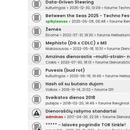
Data-Driven Steering
kulturingas
»
2025-12-30, 13:09
» forume
Techn
Between the Seas 2025 - Techno Festi
spikyleaves
»
2025-06-08, 06:48
» forume
Ren
Žemės
Elcome
»
2022-07-31, 19:30
» forume
Herbariu
Mephisto (DG x CDLC) x MS
Makasousas
»
2022-05-18, 10:51
» forume
Dien
Amzinas dienorastis ~multi-strain- 
Ciakis
»
2020-07-30, 18:13
» forume
Dienoraščia
Puvesis (bud rot)
kulturingas
»
2020-06-18, 19:46
» forume
Herba
Hash oil su butano dujom
Volkas
»
2019-10-14, 21:02
» forume
DIY
Sveikatos dienos 2018
putejas
»
2018-02-20, 14:46
» forume
Renginiai
Dienoraščių rašymo standartai
adminas
»
2017-04-30, 22:36
» forume
Dienora
***** - laisvės pogrindis TOR tinkle!