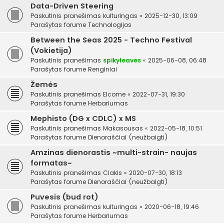
Data-Driven Steering
Paskutinis pranešimas
kulturingas
«
2025-12-30, 13:09
Parašytas forume
Technologijos
Between the Seas 2025 - Techno Festival
(Vokietija)
Paskutinis pranešimas
spikyleaves
«
2025-06-08, 06:48
Parašytas forume
Renginiai
Žemės
Paskutinis pranešimas
Elcome
«
2022-07-31, 19:30
Parašytas forume
Herbariumas
Mephisto (DG x CDLC) x MS
Paskutinis pranešimas
Makasousas
«
2022-05-18, 10:51
Parašytas forume
Dienoraščiai (neužbaigti)
Amzinas dienorastis ~multi-strain- naujas
formatas~
Paskutinis pranešimas
Ciakis
«
2020-07-30, 18:13
Parašytas forume
Dienoraščiai (neužbaigti)
Puvesis (bud rot)
Paskutinis pranešimas
kulturingas
«
2020-06-18, 19:46
Parašytas forume
Herbariumas