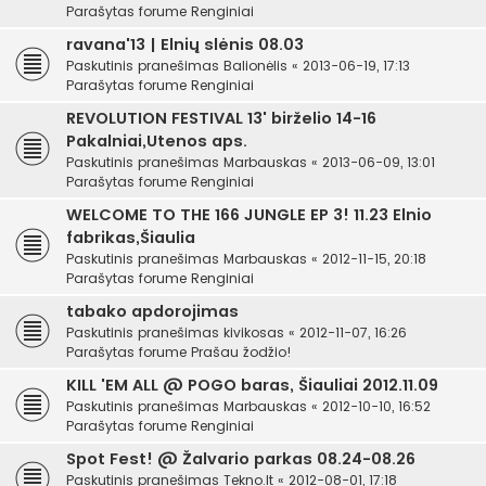
Parašytas forume
Renginiai
ravana'13 | Elnių slėnis 08.03
Paskutinis pranešimas
Balionėlis
«
2013-06-19, 17:13
Parašytas forume
Renginiai
REVOLUTION FESTIVAL 13' birželio 14-16
Pakalniai,Utenos aps.
Paskutinis pranešimas
Marbauskas
«
2013-06-09, 13:01
Parašytas forume
Renginiai
WELCOME TO THE 166 JUNGLE EP 3! 11.23 Elnio
fabrikas,Šiaulia
Paskutinis pranešimas
Marbauskas
«
2012-11-15, 20:18
Parašytas forume
Renginiai
tabako apdorojimas
Paskutinis pranešimas
kivikosas
«
2012-11-07, 16:26
Parašytas forume
Prašau žodžio!
KILL 'EM ALL @ POGO baras, Šiauliai 2012.11.09
Paskutinis pranešimas
Marbauskas
«
2012-10-10, 16:52
Parašytas forume
Renginiai
Spot Fest! @ Žalvario parkas 08.24-08.26
Paskutinis pranešimas
Tekno.lt
«
2012-08-01, 17:18