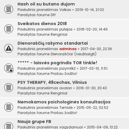
Hash oil su butano dujom
Paskutinis pranešimas
Volkas
«
2019-10-14, 21:02
Parašytas forume
DIY
Sveikatos dienos 2018
Paskutinis pranešimas
putejas
«
2018-02-20, 14:46
Parašytas forume
Renginiai
Dienoraščių rašymo standartai
Paskutinis pranešimas
adminas
«
2017-04-30, 22:36
Parašytas forume
Dienoraščiai (neužbaigti)
***** - laisvės pogrindis TOR tinkle!
Paskutinis pranešimas
jazymilk2
«
2017-03-10, 11:51
Parašytas forume
Prašau žodžio!
PSY THERAPY, 48cechas, Vilnius
Paskutinis pranešimas
avalon
«
2016-01-30, 20:43
Parašytas forume
Renginiai
Nemokamos psichologinės konsultacijos
Paskutinis pranešimas
Temidė
«
2015-05-22, 02:52
Parašytas forume
Prašau žodžio!
Nauja grupe FB
Paskutinis pranešimas
vagydarnuor
«
2015-04-09, 13:22