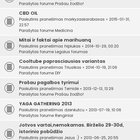
Parašytas forume
Prašau žodžio!
CBD OIL
Paskutinis pranešimas
markyzaskarabasas
«
2015-01-31,
22:57
Parašytas forume
Medicina
Mitai ir faktai apie marihuaną
Paskutinis pranešimas
hipiukas
«
2014-10-29, 00:20
Parašytas forume
Legalus forumas
Cooltube paprasciausias variantas
Paskutinis pranešimas
Triusikas
«
2014-10-19, 21:06
Parašytas forume
DIY
Prašau pagalbos tyrimui
Paskutinis pranešimas
Temidė
«
2013-12-13, 13:29
Parašytas forume
Prašau žodžio!
YAGA GATHERING 2013
Paskutinis pranešimas
dzenkutcu
«
2013-07-19, 10:06
Parašytas forume
Renginiai
Jotvos vartai,nemokamas. Birželio 29-30d,
istorinio pobūdžio
Paskutinis pranešimas
Jezus :)
«
2013-06-25, 20:55