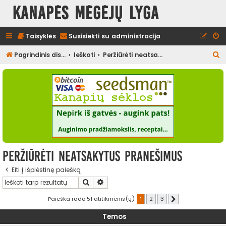
Kanapės mėgėjų lyga
Taisyklės
Susisiekti su administracija
I
Pagrindinis diskusijų puslapis
Ieškoti
Peržiūrėti neatsakytus pranešimus
e
š
k
o
t
i
Peržiūrėti neatsakytus pranešimus
Eiti į išplėstinę paiešką
Ieškoti
Išplėstinė paieška
Paieška rado 51 atitikmenis(ų)
1
2
3
Kitas
Temos