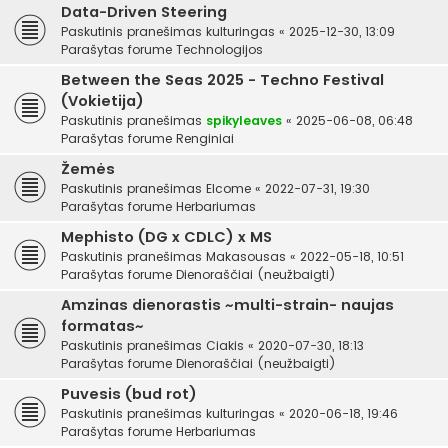
Data-Driven Steering
Paskutinis pranešimas
kulturingas
«
2025-12-30, 13:09
Parašytas forume
Technologijos
Between the Seas 2025 - Techno Festival
(Vokietija)
Paskutinis pranešimas
spikyleaves
«
2025-06-08, 06:48
Parašytas forume
Renginiai
Žemės
Paskutinis pranešimas
Elcome
«
2022-07-31, 19:30
Parašytas forume
Herbariumas
Mephisto (DG x CDLC) x MS
Paskutinis pranešimas
Makasousas
«
2022-05-18, 10:51
Parašytas forume
Dienoraščiai (neužbaigti)
Amzinas dienorastis ~multi-strain- naujas
formatas~
Paskutinis pranešimas
Ciakis
«
2020-07-30, 18:13
Parašytas forume
Dienoraščiai (neužbaigti)
Puvesis (bud rot)
Paskutinis pranešimas
kulturingas
«
2020-06-18, 19:46
Parašytas forume
Herbariumas