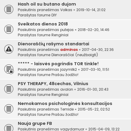
Hash oil su butano dujom
Paskutinis pranešimas
Volkas
«
2019-10-14, 21:02
Parašytas forume
DIY
Sveikatos dienos 2018
Paskutinis pranešimas
putejas
«
2018-02-20, 14:46
Parašytas forume
Renginiai
Dienoraščių rašymo standartai
Paskutinis pranešimas
adminas
«
2017-04-30, 22:36
Parašytas forume
Dienoraščiai (neužbaigti)
***** - laisvės pogrindis TOR tinkle!
Paskutinis pranešimas
jazymilk2
«
2017-03-10, 11:51
Parašytas forume
Prašau žodžio!
PSY THERAPY, 48cechas, Vilnius
Paskutinis pranešimas
avalon
«
2016-01-30, 20:43
Parašytas forume
Renginiai
Nemokamos psichologinės konsultacijos
Paskutinis pranešimas
Temidė
«
2015-05-22, 02:52
Parašytas forume
Prašau žodžio!
Nauja grupe FB
Paskutinis pranešimas
vagydarnuor
«
2015-04-09, 13:22