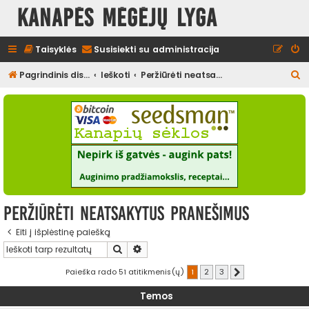
Kanapės mėgėjų lyga
Taisyklės
Susisiekti su administracija
I
Pagrindinis diskusijų puslapis
Ieškoti
Peržiūrėti neatsakytus pranešimus
e
š
k
o
t
i
Peržiūrėti neatsakytus pranešimus
Eiti į išplėstinę paiešką
Ieškoti
Išplėstinė paieška
Paieška rado 51 atitikmenis(ų)
1
2
3
Kitas
Temos