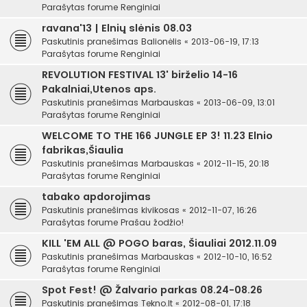
Parašytas forume
Renginiai
ravana'13 | Elnių slėnis 08.03
Paskutinis pranešimas
Balionėlis
«
2013-06-19, 17:13
Parašytas forume
Renginiai
REVOLUTION FESTIVAL 13' birželio 14-16
Pakalniai,Utenos aps.
Paskutinis pranešimas
Marbauskas
«
2013-06-09, 13:01
Parašytas forume
Renginiai
WELCOME TO THE 166 JUNGLE EP 3! 11.23 Elnio
fabrikas,Šiaulia
Paskutinis pranešimas
Marbauskas
«
2012-11-15, 20:18
Parašytas forume
Renginiai
tabako apdorojimas
Paskutinis pranešimas
kivikosas
«
2012-11-07, 16:26
Parašytas forume
Prašau žodžio!
KILL 'EM ALL @ POGO baras, Šiauliai 2012.11.09
Paskutinis pranešimas
Marbauskas
«
2012-10-10, 16:52
Parašytas forume
Renginiai
Spot Fest! @ Žalvario parkas 08.24-08.26
Paskutinis pranešimas
Tekno.lt
«
2012-08-01, 17:18