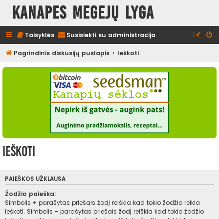
Kanapės mėgėjų lyga
Taisyklės
Susisiekti su administracija
Pagrindinis diskusijų puslapis
Ieškoti
Ieškoti
PAIEŠKOS UŽKLAUSA
Žodžio paieška:
Simbolis
+
parašytas priešais žodį reiškia kad tokio žodžio reikia
ieškoti. Simbolis
-
parašytas priešais žodį reiškia kad tokio žodžio