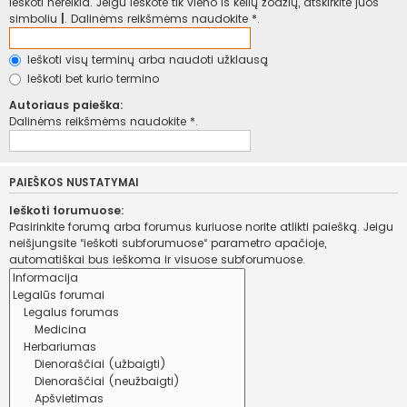
ieškoti nereikia. Jeigu ieškote tik vieno iš kelių žodžių, atskirkite juos
simboliu
|
. Dalinėms reikšmėms naudokite *.
Ieškoti visų terminų arba naudoti užklausą
Ieškoti bet kurio termino
Autoriaus paieška:
Dalinėms reikšmėms naudokite *.
PAIEŠKOS NUSTATYMAI
Ieškoti forumuose:
Pasirinkite forumą arba forumus kuriuose norite atlikti paiešką. Jeigu
neišjungsite “ieškoti subforumuose“ parametro apačioje,
automatiškai bus ieškoma ir visuose subforumuose.