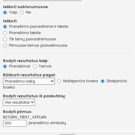
Ieškoti subforumuose:
Taip
Ne
Ieškoti:
Pranešimo pavadinime ir tekste
Pranešimo tekste
Tik temų pavadinimuose
Pirmuose temos pranešimuose
Rodyti rezultatus kaip:
Pranešimai
Temos
Rūšiuoti rezultatus pagal:
Mažėjančia tvarka
Didėjančia
tvarka
Rodyti rezultatus iš paskutinių:
Rodyti pirmus:
RETURN_FIRST_EXPLAIN
pranešimo simbolių