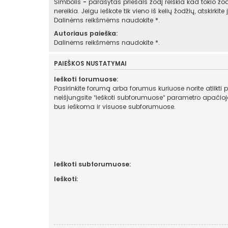
Simbolis
-
parašytas priešais žodį reiškia kad tokio žod
nereikia. Jeigu ieškote tik vieno iš kelių žodžių, atskirkit
Dalinėms reikšmėms naudokite *.
Autoriaus paieška:
Dalinėms reikšmėms naudokite *.
PAIEŠKOS NUSTATYMAI
Ieškoti forumuose:
Pasirinkite forumą arba forumus kuriuose norite atlikti 
neišjungsite “ieškoti subforumuose“ parametro apačioje, automatiškai
bus ieškoma ir visuose subforumuose.
Ieškoti subforumuose:
Ieškoti: