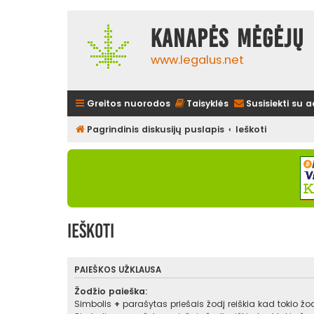
Kanapės mėgėjų 
www.legalus.net
Greitos nuorodos
Taisyklės
Susisiekti su 
Pagrindinis diskusijų puslapis
Ieškoti
Ieškoti
PAIEŠKOS UŽKLAUSA
Žodžio paieška:
Simbolis
+
parašytas priešais žodį reiškia kad tokio žodž