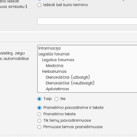
žio ieškoti
Ieškoti bet kurio termino
e juos simboliu
|
.
paiešką. Jeigu
Taip
Ne
Pranešimo pavadinime ir tekste
Pranešimo tekste
Tik temų pavadinimuose
Pirmuose temos pranešimuose