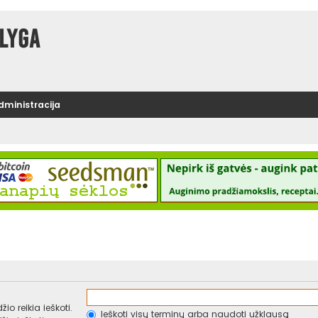
lyga
administracija
io reikia ieškoti.
Ieškoti visų terminų arba naudoti užklausą