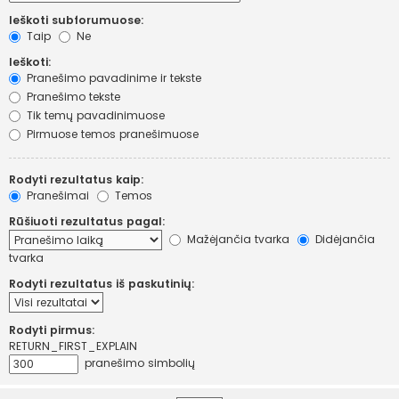
Ieškoti subforumuose:
Taip
Ne
Ieškoti:
Pranešimo pavadinime ir tekste
Pranešimo tekste
Tik temų pavadinimuose
Pirmuose temos pranešimuose
Rodyti rezultatus kaip:
Pranešimai
Temos
Rūšiuoti rezultatus pagal:
Mažėjančia tvarka
Didėjančia
tvarka
Rodyti rezultatus iš paskutinių:
Rodyti pirmus:
RETURN_FIRST_EXPLAIN
pranešimo simbolių