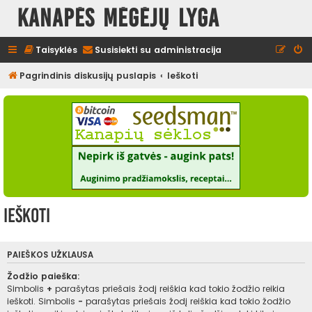
Kanapės mėgėjų lyga
Taisyklės
Susisiekti su administracija
Pagrindinis diskusijų puslapis
Ieškoti
Ieškoti
PAIEŠKOS UŽKLAUSA
Žodžio paieška:
Simbolis
+
parašytas priešais žodį reiškia kad tokio žodžio reikia
ieškoti. Simbolis
-
parašytas priešais žodį reiškia kad tokio žodžio