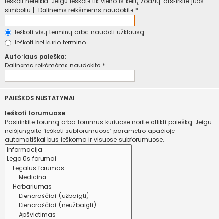
ieškoti nereikia. Jeigu ieškote tik vieno iš kelių žodžių, atskirkite juos
simboliu
|
. Dalinėms reikšmėms naudokite *.
Ieškoti visų terminų arba naudoti užklausą
Ieškoti bet kurio termino
Autoriaus paieška:
Dalinėms reikšmėms naudokite *.
PAIEŠKOS NUSTATYMAI
Ieškoti forumuose:
Pasirinkite forumą arba forumus kuriuose norite atlikti paiešką. Jeigu
neišjungsite “ieškoti subforumuose“ parametro apačioje,
automatiškai bus ieškoma ir visuose subforumuose.