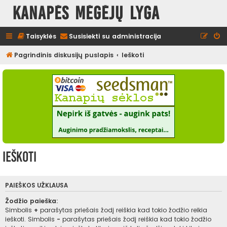
Kanapės mėgėjų lyga
Taisyklės
Susisiekti su administracija
Pagrindinis diskusijų puslapis
Ieškoti
Ieškoti
PAIEŠKOS UŽKLAUSA
Žodžio paieška:
Simbolis
+
parašytas priešais žodį reiškia kad tokio žodžio reikia
ieškoti. Simbolis
-
parašytas priešais žodį reiškia kad tokio žodžio