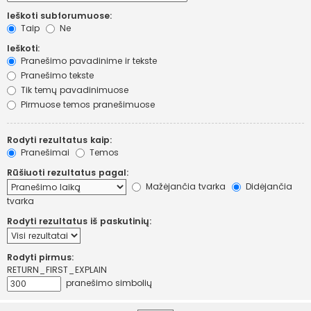
Ieškoti subforumuose:
Taip
Ne
Ieškoti:
Pranešimo pavadinime ir tekste
Pranešimo tekste
Tik temų pavadinimuose
Pirmuose temos pranešimuose
Rodyti rezultatus kaip:
Pranešimai
Temos
Rūšiuoti rezultatus pagal:
Mažėjančia tvarka
Didėjančia
tvarka
Rodyti rezultatus iš paskutinių:
Rodyti pirmus:
RETURN_FIRST_EXPLAIN
pranešimo simbolių