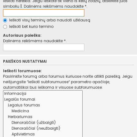
ieškoti nereikia. Jeigu ieškote tik vieno iš kelių žodžių, atskirkite juos
simboliu
|
. Dalinėms reikšmėms naudokite *.
Ieškoti visų terminų arba naudoti užklausą
Ieškoti bet kurio termino
Autoriaus paieška:
Dalinėms reikšmėms naudokite *.
PAIEŠKOS NUSTATYMAI
Ieškoti forumuose:
Pasirinkite forumą arba forumus kuriuose norite atlikti paiešką. Jeigu
neišjungsite “ieškoti subforumuose“ parametro apačioje,
automatiškai bus ieškoma ir visuose subforumuose.