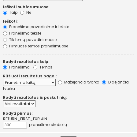
Ieškoti subforumuose:
Taip
Ne
Ieškoti:
Pranešimo pavadinime ir tekste
Pranešimo tekste
Tik temų pavadinimuose
Pirmuose temos pranešimuose
Rodyti rezultatus kaip:
Pranešimai
Temos
Rūšiuoti rezultatus pagal:
Mažėjančia tvarka
Didėjančia
tvarka
Rodyti rezultatus iš paskutinių:
Rodyti pirmus:
RETURN_FIRST_EXPLAIN
pranešimo simbolių