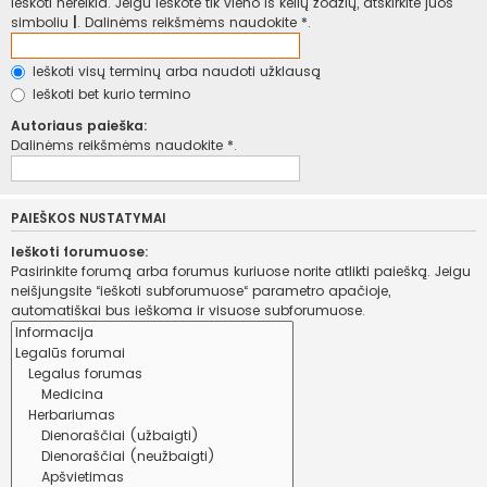
ieškoti nereikia. Jeigu ieškote tik vieno iš kelių žodžių, atskirkite juos
simboliu
|
. Dalinėms reikšmėms naudokite *.
Ieškoti visų terminų arba naudoti užklausą
Ieškoti bet kurio termino
Autoriaus paieška:
Dalinėms reikšmėms naudokite *.
PAIEŠKOS NUSTATYMAI
Ieškoti forumuose:
Pasirinkite forumą arba forumus kuriuose norite atlikti paiešką. Jeigu
neišjungsite “ieškoti subforumuose“ parametro apačioje,
automatiškai bus ieškoma ir visuose subforumuose.