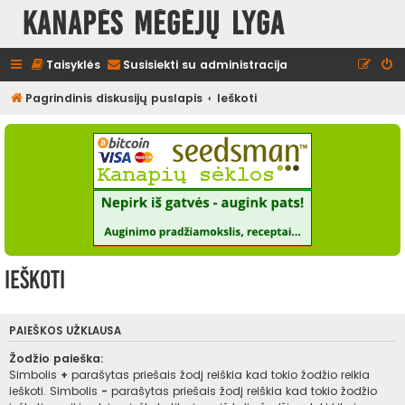
Kanapės mėgėjų lyga
Taisyklės
Susisiekti su administracija
Pagrindinis diskusijų puslapis
Ieškoti
Ieškoti
PAIEŠKOS UŽKLAUSA
Žodžio paieška:
Simbolis
+
parašytas priešais žodį reiškia kad tokio žodžio reikia
ieškoti. Simbolis
-
parašytas priešais žodį reiškia kad tokio žodžio