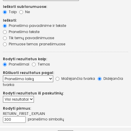
Ieškoti subforumuose:
Taip
Ne
Ieškoti:
Pranešimo pavadinime ir tekste
Pranešimo tekste
Tik temų pavadinimuose
Pirmuose temos pranešimuose
Rodyti rezultatus kaip:
Pranešimai
Temos
Rūšiuoti rezultatus pagal:
Mažėjančia tvarka
Didėjančia
tvarka
Rodyti rezultatus iš paskutinių:
Rodyti pirmus:
RETURN_FIRST_EXPLAIN
pranešimo simbolių