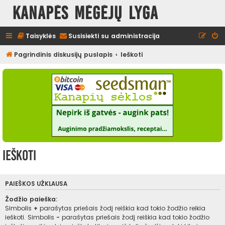
Kanapės mėgėjų lyga
Taisyklės
Susisiekti su administracija
Pagrindinis diskusijų puslapis
Ieškoti
Ieškoti
PAIEŠKOS UŽKLAUSA
Žodžio paieška:
Simbolis
+
parašytas priešais žodį reiškia kad tokio žodžio reikia
ieškoti. Simbolis
-
parašytas priešais žodį reiškia kad tokio žodžio