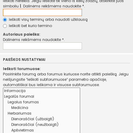
ieškoti nereikia. Jeigu ieškote tik vieno iš kelių žodžių, atskirkite juos
simboliu
|
. Dalinėms reikšmėms naudokite *.
Ieškoti visų terminų arba naudoti užklausą
Ieškoti bet kurio termino
Autoriaus paieška:
Dalinėms reikšmėms naudokite *.
PAIEŠKOS NUSTATYMAI
Ieškoti forumuose:
Pasirinkite forumą arba forumus kuriuose norite atlikti paiešką. Jeigu
neišjungsite “ieškoti subforumuose“ parametro apačioje,
automatiškai bus ieškoma ir visuose subforumuose.