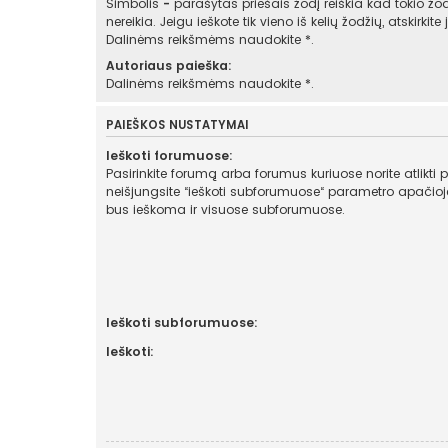
Simbolis
-
parašytas priešais žodį reiškia kad tokio žod
nereikia. Jeigu ieškote tik vieno iš kelių žodžių, atskirkit
Dalinėms reikšmėms naudokite *.
Autoriaus paieška:
Dalinėms reikšmėms naudokite *.
PAIEŠKOS NUSTATYMAI
Ieškoti forumuose:
Pasirinkite forumą arba forumus kuriuose norite atlikti 
neišjungsite “ieškoti subforumuose“ parametro apačioje, automatiškai
bus ieškoma ir visuose subforumuose.
Ieškoti subforumuose:
Ieškoti: