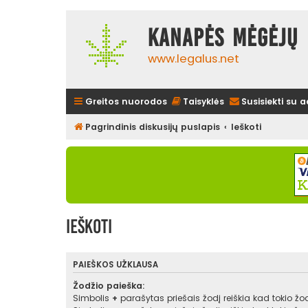
Kanapės mėgėjų 
www.legalus.net
Greitos nuorodos
Taisyklės
Susisiekti su 
Pagrindinis diskusijų puslapis
Ieškoti
Ieškoti
PAIEŠKOS UŽKLAUSA
Žodžio paieška:
Simbolis
+
parašytas priešais žodį reiškia kad tokio žodž