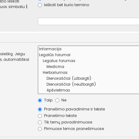
žio ieškoti
Ieškoti bet kurio termino
e juos simboliu
|
.
paiešką. Jeigu
Taip
Ne
Pranešimo pavadinime ir tekste
Pranešimo tekste
Tik temų pavadinimuose
Pirmuose temos pranešimuose