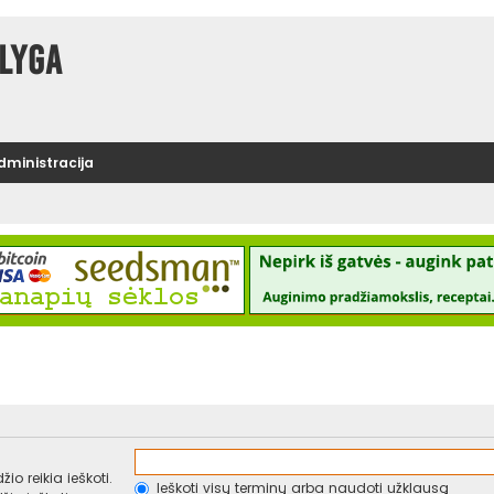
lyga
administracija
io reikia ieškoti.
Ieškoti visų terminų arba naudoti užklausą