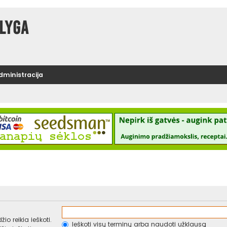
lyga
administracija
io reikia ieškoti.
Ieškoti visų terminų arba naudoti užklausą