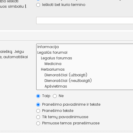
žio ieškoti
Ieškoti bet kurio termino
e juos simboliu
|
.
paiešką. Jeigu
Taip
Ne
Pranešimo pavadinime ir tekste
Pranešimo tekste
Tik temų pavadinimuose
Pirmuose temos pranešimuose