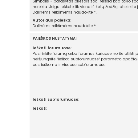
Simbolis
-
parašytas priešais žodį reiškia kad tokio žod
nereikia. Jeigu ieškote tik vieno iš kelių žodžių, atskirkit
Dalinėms reikšmėms naudokite *.
Autoriaus paieška:
Dalinėms reikšmėms naudokite *.
PAIEŠKOS NUSTATYMAI
Ieškoti forumuose:
Pasirinkite forumą arba forumus kuriuose norite atlikti 
neišjungsite “ieškoti subforumuose“ parametro apačioje, automatiškai
bus ieškoma ir visuose subforumuose.
Ieškoti subforumuose:
Ieškoti: