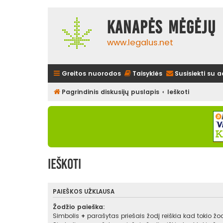
Kanapės mėgėjų 
www.legalus.net
Greitos nuorodos
Taisyklės
Susisiekti su 
Pagrindinis diskusijų puslapis
Ieškoti
Ieškoti
PAIEŠKOS UŽKLAUSA
Žodžio paieška:
Simbolis
+
parašytas priešais žodį reiškia kad tokio žodž