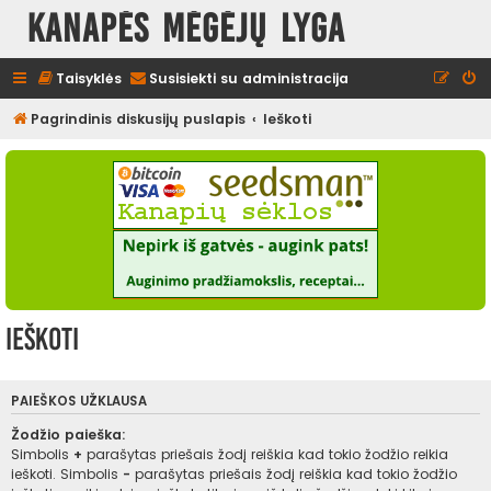
Kanapės mėgėjų lyga
Taisyklės
Susisiekti su administracija
Pagrindinis diskusijų puslapis
Ieškoti
Ieškoti
PAIEŠKOS UŽKLAUSA
Žodžio paieška:
Simbolis
+
parašytas priešais žodį reiškia kad tokio žodžio reikia
ieškoti. Simbolis
-
parašytas priešais žodį reiškia kad tokio žodžio