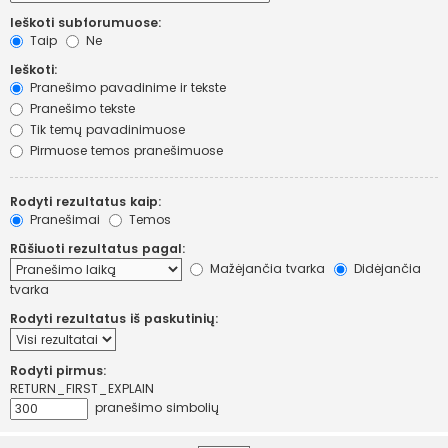
Ieškoti subforumuose:
Taip
Ne
Ieškoti:
Pranešimo pavadinime ir tekste
Pranešimo tekste
Tik temų pavadinimuose
Pirmuose temos pranešimuose
Rodyti rezultatus kaip:
Pranešimai
Temos
Rūšiuoti rezultatus pagal:
Mažėjančia tvarka
Didėjančia
tvarka
Rodyti rezultatus iš paskutinių:
Rodyti pirmus:
RETURN_FIRST_EXPLAIN
pranešimo simbolių