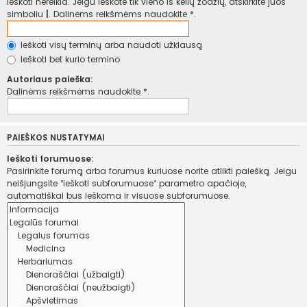
ieškoti nereikia. Jeigu ieškote tik vieno iš kelių žodžių, atskirkite juos
simboliu
|
. Dalinėms reikšmėms naudokite *.
Ieškoti visų terminų arba naudoti užklausą
Ieškoti bet kurio termino
Autoriaus paieška:
Dalinėms reikšmėms naudokite *.
PAIEŠKOS NUSTATYMAI
Ieškoti forumuose:
Pasirinkite forumą arba forumus kuriuose norite atlikti paiešką. Jeigu
neišjungsite “ieškoti subforumuose“ parametro apačioje,
automatiškai bus ieškoma ir visuose subforumuose.