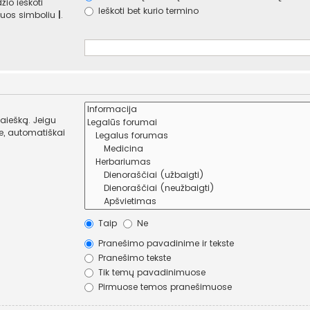
žio ieškoti
Ieškoti bet kurio termino
e juos simboliu
|
.
paiešką. Jeigu
Taip
Ne
Pranešimo pavadinime ir tekste
Pranešimo tekste
Tik temų pavadinimuose
Pirmuose temos pranešimuose