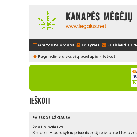
Kanapės mėgėjų 
www.legalus.net
Greitos nuorodos
Taisyklės
Susisiekti su 
Pagrindinis diskusijų puslapis
Ieškoti
Ieškoti
PAIEŠKOS UŽKLAUSA
Žodžio paieška:
Simbolis
+
parašytas priešais žodį reiškia kad tokio žodž