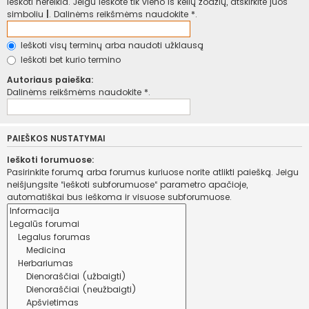
ieškoti nereikia. Jeigu ieškote tik vieno iš kelių žodžių, atskirkite juos
simboliu
|
. Dalinėms reikšmėms naudokite *.
Ieškoti visų terminų arba naudoti užklausą
Ieškoti bet kurio termino
Autoriaus paieška:
Dalinėms reikšmėms naudokite *.
PAIEŠKOS NUSTATYMAI
Ieškoti forumuose:
Pasirinkite forumą arba forumus kuriuose norite atlikti paiešką. Jeigu
neišjungsite “ieškoti subforumuose“ parametro apačioje,
automatiškai bus ieškoma ir visuose subforumuose.