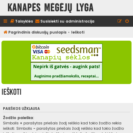
Kanapės mėgėjų lyga
Taisyklės
Susisiekti su administracija
Pagrindinis diskusijų puslapis
Ieškoti
Ieškoti
PAIEŠKOS UŽKLAUSA
Žodžio paieška:
Simbolis
+
parašytas priešais žodį reiškia kad tokio žodžio reikia
ieškoti. Simbolis
-
parašytas priešais žodį reiškia kad tokio žodžio