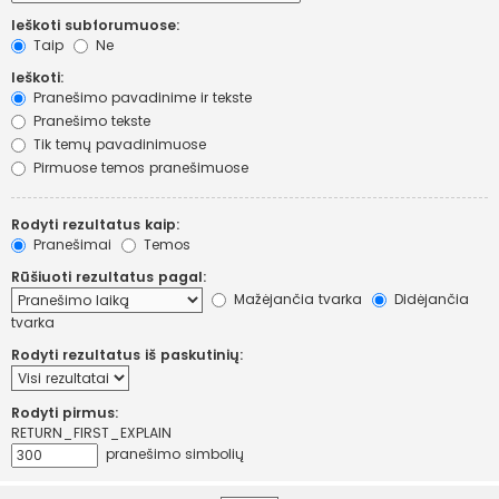
Ieškoti subforumuose:
Taip
Ne
Ieškoti:
Pranešimo pavadinime ir tekste
Pranešimo tekste
Tik temų pavadinimuose
Pirmuose temos pranešimuose
Rodyti rezultatus kaip:
Pranešimai
Temos
Rūšiuoti rezultatus pagal:
Mažėjančia tvarka
Didėjančia
tvarka
Rodyti rezultatus iš paskutinių:
Rodyti pirmus:
RETURN_FIRST_EXPLAIN
pranešimo simbolių