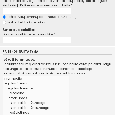
ieškoti nereikia. Jeigu ieškote tik vieno iš kelių žodžių, atskirkite juos
simboliu
|
. Dalinėms reikšmėms naudokite *.
Ieškoti visų terminų arba naudoti užklausą
Ieškoti bet kurio termino
Autoriaus paieška:
Dalinėms reikšmėms naudokite *.
PAIEŠKOS NUSTATYMAI
Ieškoti forumuose:
Pasirinkite forumą arba forumus kuriuose norite atlikti paiešką. Jeigu
neišjungsite “ieškoti subforumuose“ parametro apačioje,
automatiškai bus ieškoma ir visuose subforumuose.