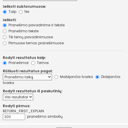
Ieškoti subforumuose:
Taip
Ne
Ieškoti:
Pranešimo pavadinime ir tekste
Pranešimo tekste
Tik temų pavadinimuose
Pirmuose temos pranešimuose
Rodyti rezultatus kaip:
Pranešimai
Temos
Rūšiuoti rezultatus pagal:
Mažėjančia tvarka
Didėjančia
tvarka
Rodyti rezultatus iš paskutinių:
Rodyti pirmus:
RETURN_FIRST_EXPLAIN
pranešimo simbolių