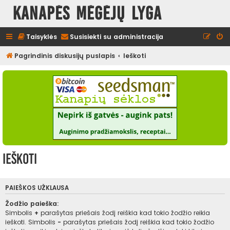
Kanapės mėgėjų lyga
Taisyklės
Susisiekti su administracija
Pagrindinis diskusijų puslapis
Ieškoti
Ieškoti
PAIEŠKOS UŽKLAUSA
Žodžio paieška:
Simbolis
+
parašytas priešais žodį reiškia kad tokio žodžio reikia
ieškoti. Simbolis
-
parašytas priešais žodį reiškia kad tokio žodžio