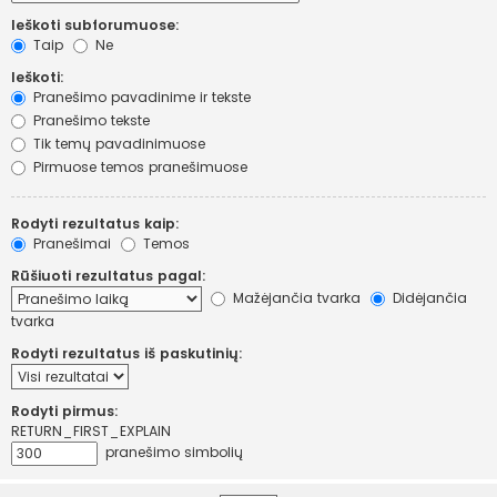
Ieškoti subforumuose:
Taip
Ne
Ieškoti:
Pranešimo pavadinime ir tekste
Pranešimo tekste
Tik temų pavadinimuose
Pirmuose temos pranešimuose
Rodyti rezultatus kaip:
Pranešimai
Temos
Rūšiuoti rezultatus pagal:
Mažėjančia tvarka
Didėjančia
tvarka
Rodyti rezultatus iš paskutinių:
Rodyti pirmus:
RETURN_FIRST_EXPLAIN
pranešimo simbolių