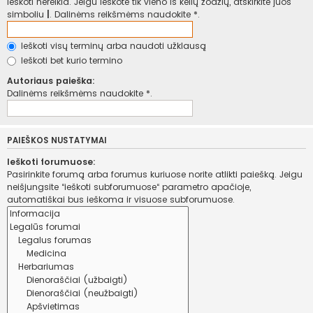
ieškoti nereikia. Jeigu ieškote tik vieno iš kelių žodžių, atskirkite juos
simboliu
|
. Dalinėms reikšmėms naudokite *.
Ieškoti visų terminų arba naudoti užklausą
Ieškoti bet kurio termino
Autoriaus paieška:
Dalinėms reikšmėms naudokite *.
PAIEŠKOS NUSTATYMAI
Ieškoti forumuose:
Pasirinkite forumą arba forumus kuriuose norite atlikti paiešką. Jeigu
neišjungsite “ieškoti subforumuose“ parametro apačioje,
automatiškai bus ieškoma ir visuose subforumuose.