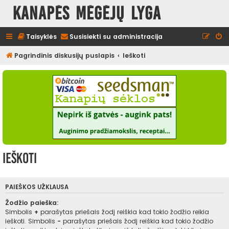
Kanapės mėgėjų lyga
Taisyklės
Susisiekti su administracija
Pagrindinis diskusijų puslapis
Ieškoti
Ieškoti
PAIEŠKOS UŽKLAUSA
Žodžio paieška:
Simbolis
+
parašytas priešais žodį reiškia kad tokio žodžio reikia
ieškoti. Simbolis
-
parašytas priešais žodį reiškia kad tokio žodžio