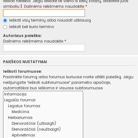
ieškoti nereikia. Jeigu ieškote tik vieno iš kelių žodžių, atskirkite juos
simboliu
|
. Dalinėms reikšmėms naudokite *.
Ieškoti visų terminų arba naudoti užklausą
Ieškoti bet kurio termino
Autoriaus paieška:
Dalinėms reikšmėms naudokite *.
PAIEŠKOS NUSTATYMAI
Ieškoti forumuose:
Pasirinkite forumą arba forumus kuriuose norite atlikti paiešką. Jeigu
neišjungsite “ieškoti subforumuose“ parametro apačioje,
automatiškai bus ieškoma ir visuose subforumuose.