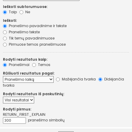
Ieškoti subforumuose:
Taip
Ne
Ieškoti:
Pranešimo pavadinime ir tekste
Pranešimo tekste
Tik temų pavadinimuose
Pirmuose temos pranešimuose
Rodyti rezultatus kaip:
Pranešimai
Temos
Rūšiuoti rezultatus pagal:
Mažėjančia tvarka
Didėjančia
tvarka
Rodyti rezultatus iš paskutinių:
Rodyti pirmus:
RETURN_FIRST_EXPLAIN
pranešimo simbolių