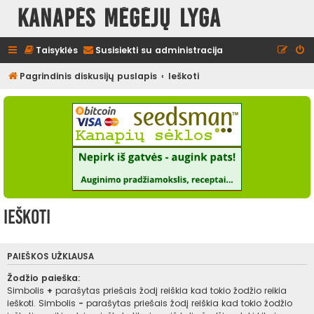
Kanapės mėgėjų lyga
Taisyklės
Susisiekti su administracija
Pagrindinis diskusijų puslapis
Ieškoti
Ieškoti
PAIEŠKOS UŽKLAUSA
Žodžio paieška:
Simbolis
+
parašytas priešais žodį reiškia kad tokio žodžio reikia
ieškoti. Simbolis
-
parašytas priešais žodį reiškia kad tokio žodžio