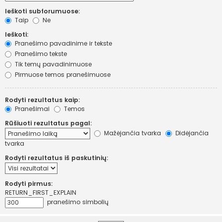
Ieškoti subforumuose:
Taip
Ne
Ieškoti:
Pranešimo pavadinime ir tekste
Pranešimo tekste
Tik temų pavadinimuose
Pirmuose temos pranešimuose
Rodyti rezultatus kaip:
Pranešimai
Temos
Rūšiuoti rezultatus pagal:
Mažėjančia tvarka
Didėjančia
tvarka
Rodyti rezultatus iš paskutinių:
Rodyti pirmus:
RETURN_FIRST_EXPLAIN
pranešimo simbolių