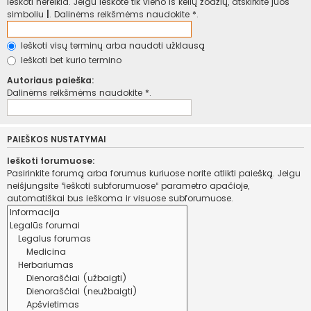
ieškoti nereikia. Jeigu ieškote tik vieno iš kelių žodžių, atskirkite juos
simboliu
|
. Dalinėms reikšmėms naudokite *.
Ieškoti visų terminų arba naudoti užklausą
Ieškoti bet kurio termino
Autoriaus paieška:
Dalinėms reikšmėms naudokite *.
PAIEŠKOS NUSTATYMAI
Ieškoti forumuose:
Pasirinkite forumą arba forumus kuriuose norite atlikti paiešką. Jeigu
neišjungsite “ieškoti subforumuose“ parametro apačioje,
automatiškai bus ieškoma ir visuose subforumuose.