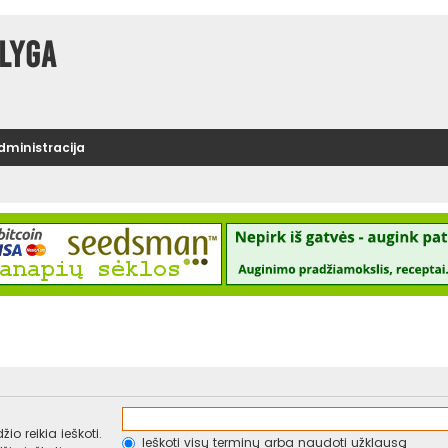
lyga
administracija
io reikia ieškoti.
Ieškoti visų terminų arba naudoti užklausą