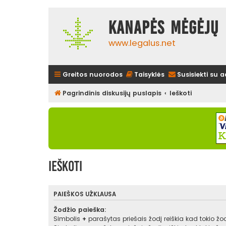
Kanapės mėgėjų 
www.legalus.net
Greitos nuorodos
Taisyklės
Susisiekti su 
Pagrindinis diskusijų puslapis
Ieškoti
Ieškoti
PAIEŠKOS UŽKLAUSA
Žodžio paieška:
Simbolis
+
parašytas priešais žodį reiškia kad tokio žodž