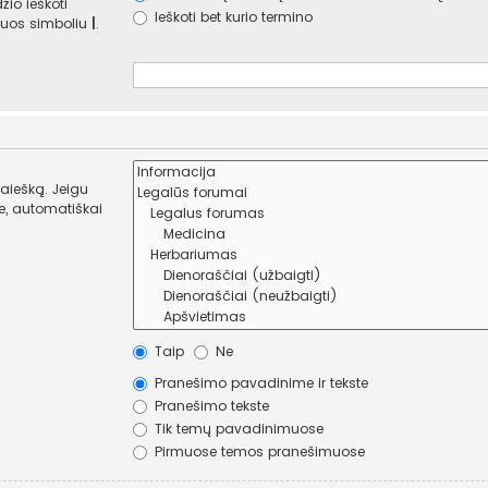
žio ieškoti
Ieškoti bet kurio termino
e juos simboliu
|
.
paiešką. Jeigu
Taip
Ne
Pranešimo pavadinime ir tekste
Pranešimo tekste
Tik temų pavadinimuose
Pirmuose temos pranešimuose