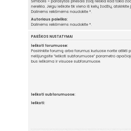
Simbolis
-
parašytas priešais žodį reiškia kad tokio žod
nereikia. Jeigu ieškote tik vieno iš kelių žodžių, atskirkit
Dalinėms reikšmėms naudokite *.
Autoriaus paieška:
Dalinėms reikšmėms naudokite *.
PAIEŠKOS NUSTATYMAI
Ieškoti forumuose:
Pasirinkite forumą arba forumus kuriuose norite atlikti 
neišjungsite “ieškoti subforumuose“ parametro apačioje, automatiškai
bus ieškoma ir visuose subforumuose.
Ieškoti subforumuose:
Ieškoti: