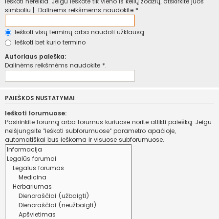
ieškoti nereikia. Jeigu ieškote tik vieno iš kelių žodžių, atskirkite juos
simboliu
|
. Dalinėms reikšmėms naudokite *.
Ieškoti visų terminų arba naudoti užklausą
Ieškoti bet kurio termino
Autoriaus paieška:
Dalinėms reikšmėms naudokite *.
PAIEŠKOS NUSTATYMAI
Ieškoti forumuose:
Pasirinkite forumą arba forumus kuriuose norite atlikti paiešką. Jeigu
neišjungsite “ieškoti subforumuose“ parametro apačioje,
automatiškai bus ieškoma ir visuose subforumuose.