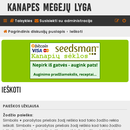
Kanapės mėgėjų lyga
Taisyklės
Susisiekti su administracija
Pagrindinis diskusijų puslapis
Ieškoti
Ieškoti
PAIEŠKOS UŽKLAUSA
Žodžio paieška:
Simbolis
+
parašytas priešais žodį reiškia kad tokio žodžio reikia
ieškoti. Simbolis
-
parašytas priešais žodį reiškia kad tokio žodžio