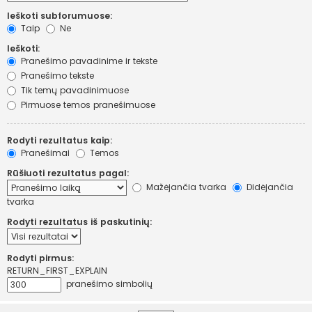
Ieškoti subforumuose:
Taip
Ne
Ieškoti:
Pranešimo pavadinime ir tekste
Pranešimo tekste
Tik temų pavadinimuose
Pirmuose temos pranešimuose
Rodyti rezultatus kaip:
Pranešimai
Temos
Rūšiuoti rezultatus pagal:
Mažėjančia tvarka
Didėjančia
tvarka
Rodyti rezultatus iš paskutinių:
Rodyti pirmus:
RETURN_FIRST_EXPLAIN
pranešimo simbolių