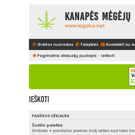
Kanapės mėgėjų 
www.legalus.net
Greitos nuorodos
Taisyklės
Susisiekti su 
Pagrindinis diskusijų puslapis
Ieškoti
Ieškoti
PAIEŠKOS UŽKLAUSA
Žodžio paieška:
Simbolis
+
parašytas priešais žodį reiškia kad tokio žodž