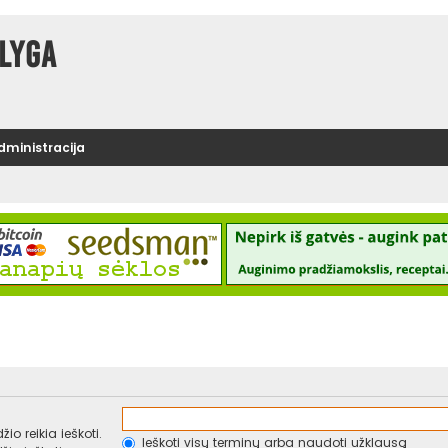
lyga
administracija
io reikia ieškoti.
Ieškoti visų terminų arba naudoti užklausą