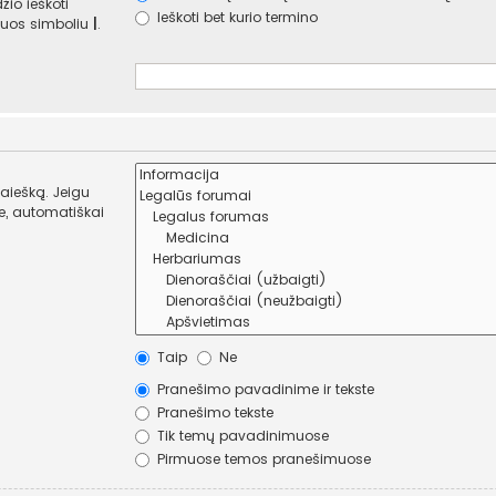
žio ieškoti
Ieškoti bet kurio termino
e juos simboliu
|
.
paiešką. Jeigu
Taip
Ne
Pranešimo pavadinime ir tekste
Pranešimo tekste
Tik temų pavadinimuose
Pirmuose temos pranešimuose