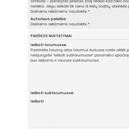
Simbolis
-
parašytas priešais žodį reiškia kad tokio žod
nereikia. Jeigu ieškote tik vieno iš kelių žodžių, atskirkit
Dalinėms reikšmėms naudokite *.
Autoriaus paieška:
Dalinėms reikšmėms naudokite *.
PAIEŠKOS NUSTATYMAI
Ieškoti forumuose:
Pasirinkite forumą arba forumus kuriuose norite atlikti 
neišjungsite “ieškoti subforumuose“ parametro apačioje, automatiškai
bus ieškoma ir visuose subforumuose.
Ieškoti subforumuose:
Ieškoti: