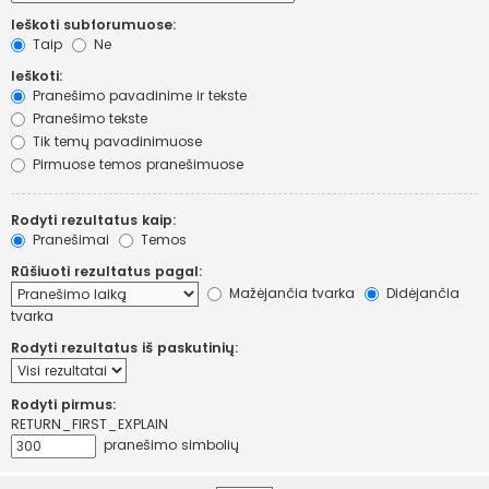
Ieškoti subforumuose:
Taip
Ne
Ieškoti:
Pranešimo pavadinime ir tekste
Pranešimo tekste
Tik temų pavadinimuose
Pirmuose temos pranešimuose
Rodyti rezultatus kaip:
Pranešimai
Temos
Rūšiuoti rezultatus pagal:
Mažėjančia tvarka
Didėjančia
tvarka
Rodyti rezultatus iš paskutinių:
Rodyti pirmus:
RETURN_FIRST_EXPLAIN
pranešimo simbolių