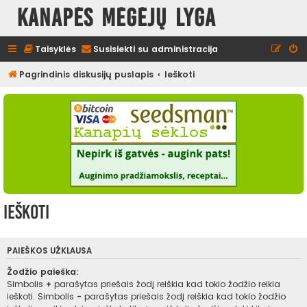
Kanapės mėgėjų lyga
Taisyklės
Susisiekti su administracija
Pagrindinis diskusijų puslapis
Ieškoti
Ieškoti
PAIEŠKOS UŽKLAUSA
Žodžio paieška:
Simbolis
+
parašytas priešais žodį reiškia kad tokio žodžio reikia
ieškoti. Simbolis
-
parašytas priešais žodį reiškia kad tokio žodžio