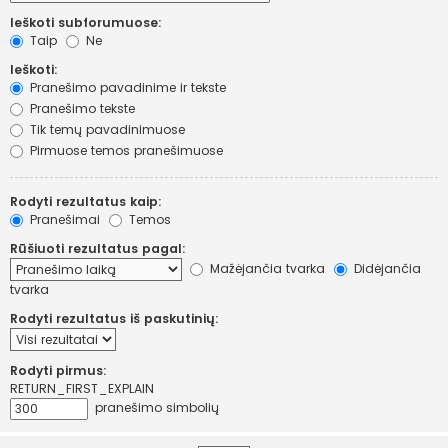
Ieškoti subforumuose:
Taip
Ne
Ieškoti:
Pranešimo pavadinime ir tekste
Pranešimo tekste
Tik temų pavadinimuose
Pirmuose temos pranešimuose
Rodyti rezultatus kaip:
Pranešimai
Temos
Rūšiuoti rezultatus pagal:
Mažėjančia tvarka
Didėjančia
tvarka
Rodyti rezultatus iš paskutinių:
Rodyti pirmus:
RETURN_FIRST_EXPLAIN
pranešimo simbolių