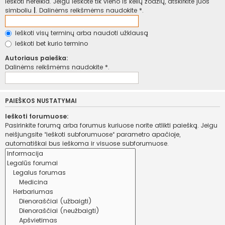
ieškoti nereikia. Jeigu ieškote tik vieno iš kelių žodžių, atskirkite juos
simboliu
|
. Dalinėms reikšmėms naudokite *.
Ieškoti visų terminų arba naudoti užklausą
Ieškoti bet kurio termino
Autoriaus paieška:
Dalinėms reikšmėms naudokite *.
PAIEŠKOS NUSTATYMAI
Ieškoti forumuose:
Pasirinkite forumą arba forumus kuriuose norite atlikti paiešką. Jeigu
neišjungsite “ieškoti subforumuose“ parametro apačioje,
automatiškai bus ieškoma ir visuose subforumuose.