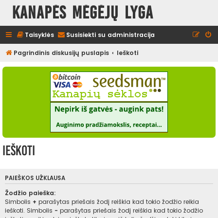
Kanapės mėgėjų lyga
Taisyklės
Susisiekti su administracija
Pagrindinis diskusijų puslapis
Ieškoti
Ieškoti
PAIEŠKOS UŽKLAUSA
Žodžio paieška:
Simbolis
+
parašytas priešais žodį reiškia kad tokio žodžio reikia
ieškoti. Simbolis
-
parašytas priešais žodį reiškia kad tokio žodžio