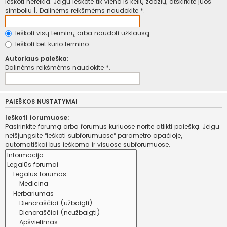
ieškoti nereikia. Jeigu ieškote tik vieno iš kelių žodžių, atskirkite juos
simboliu
|
. Dalinėms reikšmėms naudokite *.
Ieškoti visų terminų arba naudoti užklausą
Ieškoti bet kurio termino
Autoriaus paieška:
Dalinėms reikšmėms naudokite *.
PAIEŠKOS NUSTATYMAI
Ieškoti forumuose:
Pasirinkite forumą arba forumus kuriuose norite atlikti paiešką. Jeigu
neišjungsite “ieškoti subforumuose“ parametro apačioje,
automatiškai bus ieškoma ir visuose subforumuose.