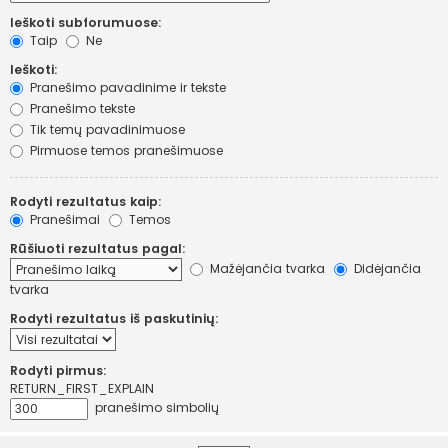
Ieškoti subforumuose:
Taip
Ne
Ieškoti:
Pranešimo pavadinime ir tekste
Pranešimo tekste
Tik temų pavadinimuose
Pirmuose temos pranešimuose
Rodyti rezultatus kaip:
Pranešimai
Temos
Rūšiuoti rezultatus pagal:
Mažėjančia tvarka
Didėjančia
tvarka
Rodyti rezultatus iš paskutinių:
Rodyti pirmus:
RETURN_FIRST_EXPLAIN
pranešimo simbolių