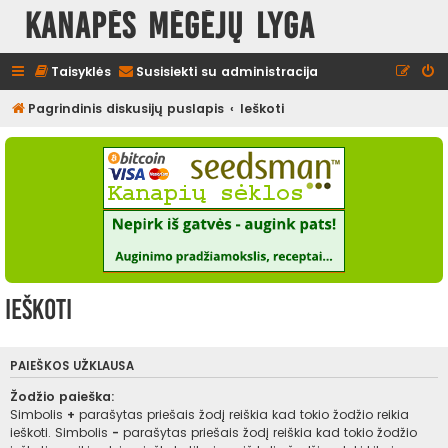
Kanapės mėgėjų lyga
Taisyklės
Susisiekti su administracija
Pagrindinis diskusijų puslapis
Ieškoti
Ieškoti
PAIEŠKOS UŽKLAUSA
Žodžio paieška:
Simbolis
+
parašytas priešais žodį reiškia kad tokio žodžio reikia
ieškoti. Simbolis
-
parašytas priešais žodį reiškia kad tokio žodžio