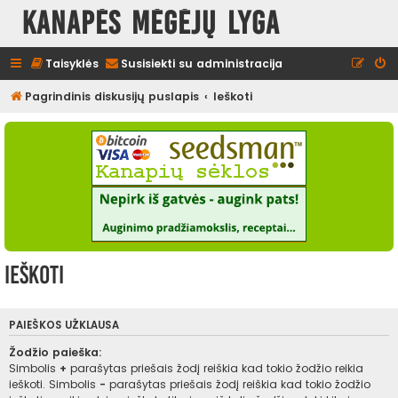
Kanapės mėgėjų lyga
Taisyklės
Susisiekti su administracija
Pagrindinis diskusijų puslapis
Ieškoti
Ieškoti
PAIEŠKOS UŽKLAUSA
Žodžio paieška:
Simbolis
+
parašytas priešais žodį reiškia kad tokio žodžio reikia
ieškoti. Simbolis
-
parašytas priešais žodį reiškia kad tokio žodžio