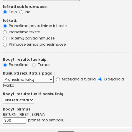
Ieškoti subforumuose:
Taip
Ne
Ieškoti:
Pranešimo pavadinime ir tekste
Pranešimo tekste
Tik temų pavadinimuose
Pirmuose temos pranešimuose
Rodyti rezultatus kaip:
Pranešimai
Temos
Rūšiuoti rezultatus pagal:
Mažėjančia tvarka
Didėjančia
tvarka
Rodyti rezultatus iš paskutinių:
Rodyti pirmus:
RETURN_FIRST_EXPLAIN
pranešimo simbolių