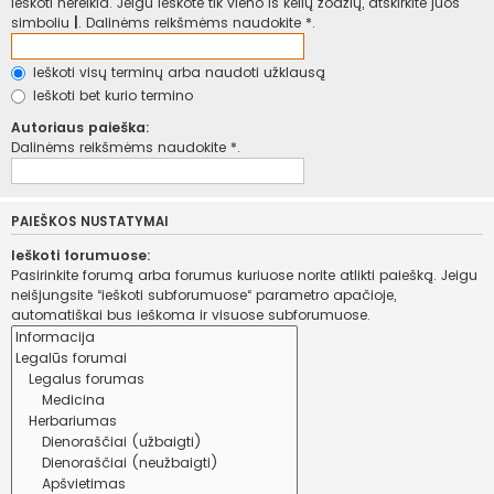
ieškoti nereikia. Jeigu ieškote tik vieno iš kelių žodžių, atskirkite juos
simboliu
|
. Dalinėms reikšmėms naudokite *.
Ieškoti visų terminų arba naudoti užklausą
Ieškoti bet kurio termino
Autoriaus paieška:
Dalinėms reikšmėms naudokite *.
PAIEŠKOS NUSTATYMAI
Ieškoti forumuose:
Pasirinkite forumą arba forumus kuriuose norite atlikti paiešką. Jeigu
neišjungsite “ieškoti subforumuose“ parametro apačioje,
automatiškai bus ieškoma ir visuose subforumuose.