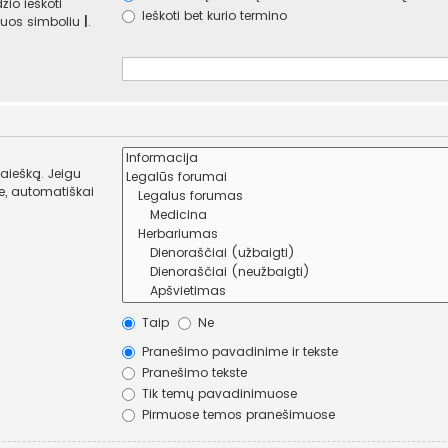
žio ieškoti
Ieškoti bet kurio termino
e juos simboliu
|
.
paiešką. Jeigu
Taip
Ne
Pranešimo pavadinime ir tekste
Pranešimo tekste
Tik temų pavadinimuose
Pirmuose temos pranešimuose