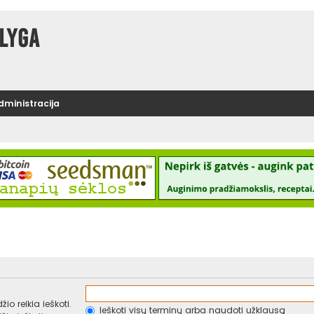
lyga
administracija
io reikia ieškoti.
Ieškoti visų terminų arba naudoti užklausą