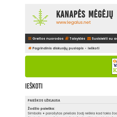
Kanapės mėgėjų 
www.legalus.net
Greitos nuorodos
Taisyklės
Susisiekti su 
Pagrindinis diskusijų puslapis
Ieškoti
Ieškoti
PAIEŠKOS UŽKLAUSA
Žodžio paieška:
Simbolis
+
parašytas priešais žodį reiškia kad tokio žodž