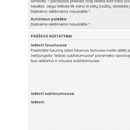
Simbolis
-
parašytas priešais žodį reiškia kad tokio žod
nereikia. Jeigu ieškote tik vieno iš kelių žodžių, atskirkit
Dalinėms reikšmėms naudokite *.
Autoriaus paieška:
Dalinėms reikšmėms naudokite *.
PAIEŠKOS NUSTATYMAI
Ieškoti forumuose:
Pasirinkite forumą arba forumus kuriuose norite atlikti 
neišjungsite “ieškoti subforumuose“ parametro apačioje, automatiškai
bus ieškoma ir visuose subforumuose.
Ieškoti subforumuose:
Ieškoti: