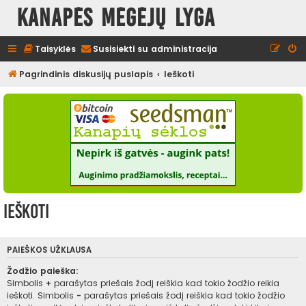
Kanapės mėgėjų lyga
Taisyklės
Susisiekti su administracija
Pagrindinis diskusijų puslapis
Ieškoti
Ieškoti
PAIEŠKOS UŽKLAUSA
Žodžio paieška:
Simbolis
+
parašytas priešais žodį reiškia kad tokio žodžio reikia
ieškoti. Simbolis
-
parašytas priešais žodį reiškia kad tokio žodžio