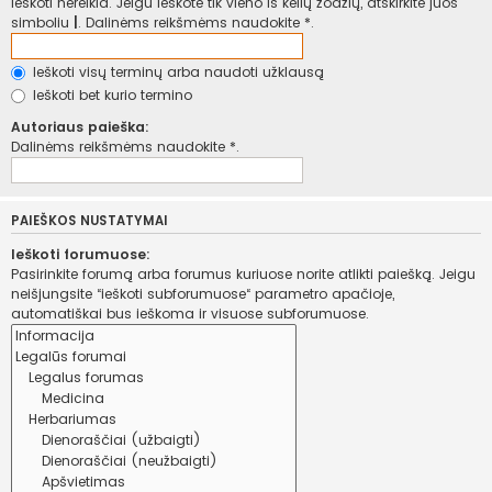
ieškoti nereikia. Jeigu ieškote tik vieno iš kelių žodžių, atskirkite juos
simboliu
|
. Dalinėms reikšmėms naudokite *.
Ieškoti visų terminų arba naudoti užklausą
Ieškoti bet kurio termino
Autoriaus paieška:
Dalinėms reikšmėms naudokite *.
PAIEŠKOS NUSTATYMAI
Ieškoti forumuose:
Pasirinkite forumą arba forumus kuriuose norite atlikti paiešką. Jeigu
neišjungsite “ieškoti subforumuose“ parametro apačioje,
automatiškai bus ieškoma ir visuose subforumuose.