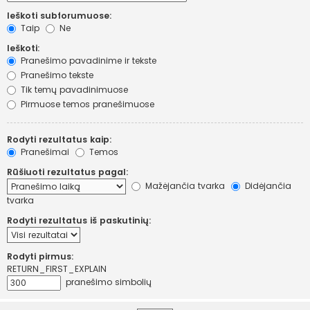
Ieškoti subforumuose:
Taip
Ne
Ieškoti:
Pranešimo pavadinime ir tekste
Pranešimo tekste
Tik temų pavadinimuose
Pirmuose temos pranešimuose
Rodyti rezultatus kaip:
Pranešimai
Temos
Rūšiuoti rezultatus pagal:
Mažėjančia tvarka
Didėjančia
tvarka
Rodyti rezultatus iš paskutinių:
Rodyti pirmus:
RETURN_FIRST_EXPLAIN
pranešimo simbolių