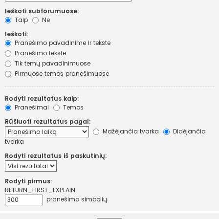
Ieškoti subforumuose:
Taip
Ne
Ieškoti:
Pranešimo pavadinime ir tekste
Pranešimo tekste
Tik temų pavadinimuose
Pirmuose temos pranešimuose
Rodyti rezultatus kaip:
Pranešimai
Temos
Rūšiuoti rezultatus pagal:
Mažėjančia tvarka
Didėjančia
tvarka
Rodyti rezultatus iš paskutinių:
Rodyti pirmus:
RETURN_FIRST_EXPLAIN
pranešimo simbolių