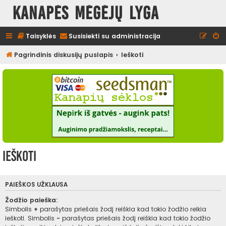
Kanapės mėgėjų lyga
Taisyklės
Susisiekti su administracija
Pagrindinis diskusijų puslapis
Ieškoti
Ieškoti
PAIEŠKOS UŽKLAUSA
Žodžio paieška:
Simbolis
+
parašytas priešais žodį reiškia kad tokio žodžio reikia
ieškoti. Simbolis
-
parašytas priešais žodį reiškia kad tokio žodžio