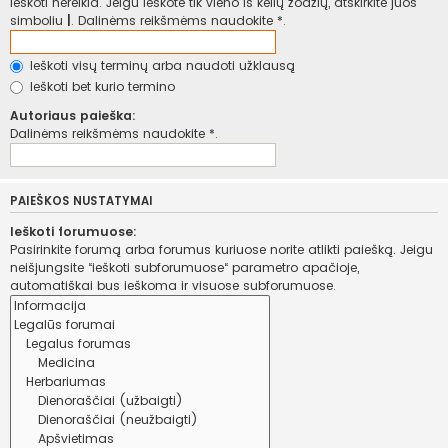
ieškoti nereikia. Jeigu ieškote tik vieno iš kelių žodžių, atskirkite juos
simboliu
|
. Dalinėms reikšmėms naudokite *.
Ieškoti visų terminų arba naudoti užklausą
Ieškoti bet kurio termino
Autoriaus paieška:
Dalinėms reikšmėms naudokite *.
PAIEŠKOS NUSTATYMAI
Ieškoti forumuose:
Pasirinkite forumą arba forumus kuriuose norite atlikti paiešką. Jeigu
neišjungsite “ieškoti subforumuose“ parametro apačioje,
automatiškai bus ieškoma ir visuose subforumuose.