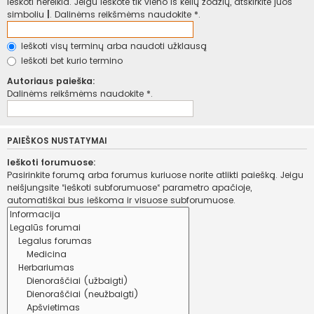
ieškoti nereikia. Jeigu ieškote tik vieno iš kelių žodžių, atskirkite juos
simboliu
|
. Dalinėms reikšmėms naudokite *.
Ieškoti visų terminų arba naudoti užklausą
Ieškoti bet kurio termino
Autoriaus paieška:
Dalinėms reikšmėms naudokite *.
PAIEŠKOS NUSTATYMAI
Ieškoti forumuose:
Pasirinkite forumą arba forumus kuriuose norite atlikti paiešką. Jeigu
neišjungsite “ieškoti subforumuose“ parametro apačioje,
automatiškai bus ieškoma ir visuose subforumuose.