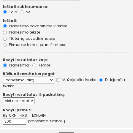
Ieškoti subforumuose:
Taip
Ne
Ieškoti:
Pranešimo pavadinime ir tekste
Pranešimo tekste
Tik temų pavadinimuose
Pirmuose temos pranešimuose
Rodyti rezultatus kaip:
Pranešimai
Temos
Rūšiuoti rezultatus pagal:
Mažėjančia tvarka
Didėjančia
tvarka
Rodyti rezultatus iš paskutinių:
Rodyti pirmus:
RETURN_FIRST_EXPLAIN
pranešimo simbolių