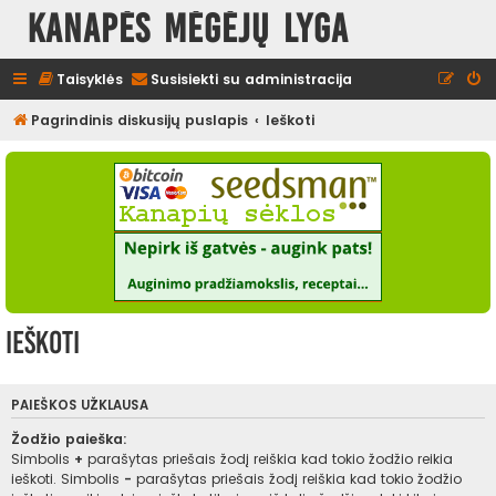
Kanapės mėgėjų lyga
Taisyklės
Susisiekti su administracija
Pagrindinis diskusijų puslapis
Ieškoti
Ieškoti
PAIEŠKOS UŽKLAUSA
Žodžio paieška:
Simbolis
+
parašytas priešais žodį reiškia kad tokio žodžio reikia
ieškoti. Simbolis
-
parašytas priešais žodį reiškia kad tokio žodžio