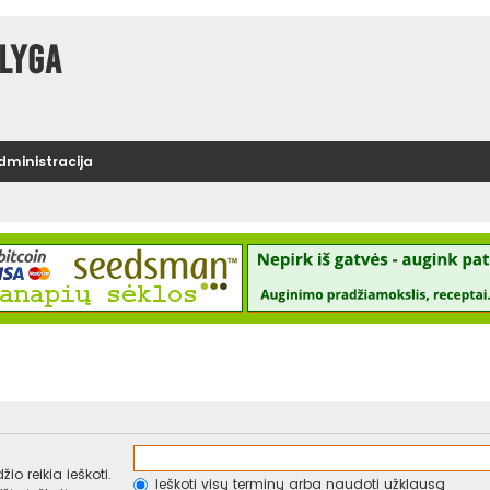
lyga
administracija
io reikia ieškoti.
Ieškoti visų terminų arba naudoti užklausą