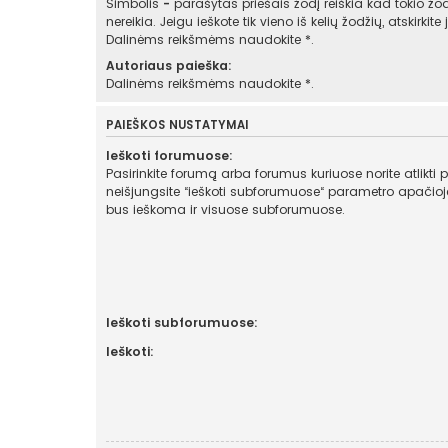
Simbolis
-
parašytas priešais žodį reiškia kad tokio žod
nereikia. Jeigu ieškote tik vieno iš kelių žodžių, atskirkit
Dalinėms reikšmėms naudokite *.
Autoriaus paieška:
Dalinėms reikšmėms naudokite *.
PAIEŠKOS NUSTATYMAI
Ieškoti forumuose:
Pasirinkite forumą arba forumus kuriuose norite atlikti 
neišjungsite “ieškoti subforumuose“ parametro apačioje, automatiškai
bus ieškoma ir visuose subforumuose.
Ieškoti subforumuose:
Ieškoti: