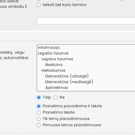
žio ieškoti
Ieškoti bet kurio termino
e juos simboliu
|
.
paiešką. Jeigu
Taip
Ne
Pranešimo pavadinime ir tekste
Pranešimo tekste
Tik temų pavadinimuose
Pirmuose temos pranešimuose