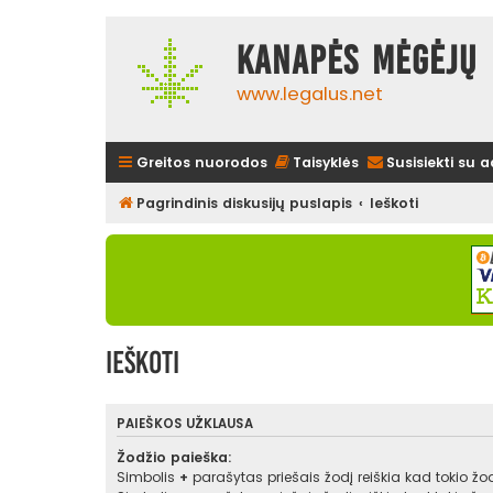
Kanapės mėgėjų 
www.legalus.net
Greitos nuorodos
Taisyklės
Susisiekti su 
Pagrindinis diskusijų puslapis
Ieškoti
Ieškoti
PAIEŠKOS UŽKLAUSA
Žodžio paieška:
Simbolis
+
parašytas priešais žodį reiškia kad tokio žodž