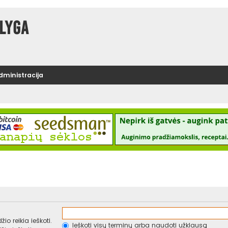
lyga
administracija
io reikia ieškoti.
Ieškoti visų terminų arba naudoti užklausą