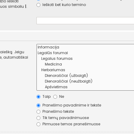
žio ieškoti
Ieškoti bet kurio termino
e juos simboliu
|
.
paiešką. Jeigu
Taip
Ne
Pranešimo pavadinime ir tekste
Pranešimo tekste
Tik temų pavadinimuose
Pirmuose temos pranešimuose