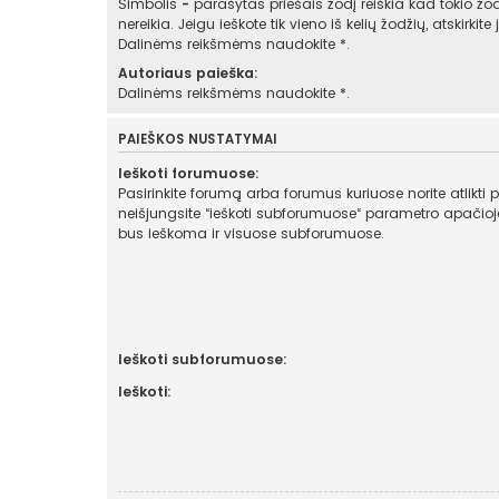
Simbolis
-
parašytas priešais žodį reiškia kad tokio žod
nereikia. Jeigu ieškote tik vieno iš kelių žodžių, atskirkit
Dalinėms reikšmėms naudokite *.
Autoriaus paieška:
Dalinėms reikšmėms naudokite *.
PAIEŠKOS NUSTATYMAI
Ieškoti forumuose:
Pasirinkite forumą arba forumus kuriuose norite atlikti 
neišjungsite “ieškoti subforumuose“ parametro apačioje, automatiškai
bus ieškoma ir visuose subforumuose.
Ieškoti subforumuose:
Ieškoti: