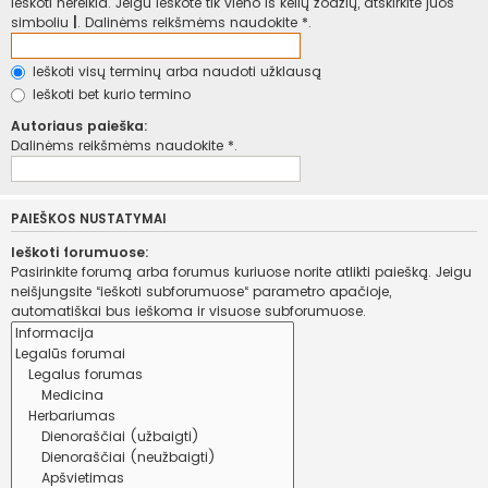
ieškoti nereikia. Jeigu ieškote tik vieno iš kelių žodžių, atskirkite juos
simboliu
|
. Dalinėms reikšmėms naudokite *.
Ieškoti visų terminų arba naudoti užklausą
Ieškoti bet kurio termino
Autoriaus paieška:
Dalinėms reikšmėms naudokite *.
PAIEŠKOS NUSTATYMAI
Ieškoti forumuose:
Pasirinkite forumą arba forumus kuriuose norite atlikti paiešką. Jeigu
neišjungsite “ieškoti subforumuose“ parametro apačioje,
automatiškai bus ieškoma ir visuose subforumuose.