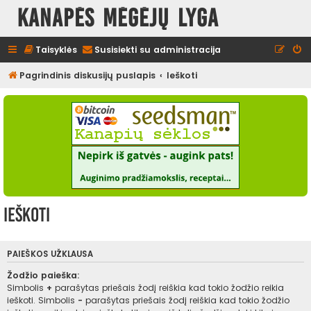
Kanapės mėgėjų lyga
Taisyklės
Susisiekti su administracija
Pagrindinis diskusijų puslapis
Ieškoti
Ieškoti
PAIEŠKOS UŽKLAUSA
Žodžio paieška:
Simbolis
+
parašytas priešais žodį reiškia kad tokio žodžio reikia
ieškoti. Simbolis
-
parašytas priešais žodį reiškia kad tokio žodžio