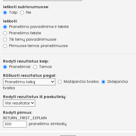
Ieškoti subforumuose:
Taip
Ne
Ieškoti:
Pranešimo pavadinime ir tekste
Pranešimo tekste
Tik temų pavadinimuose
Pirmuose temos pranešimuose
Rodyti rezultatus kaip:
Pranešimai
Temos
Rūšiuoti rezultatus pagal:
Mažėjančia tvarka
Didėjančia
tvarka
Rodyti rezultatus iš paskutinių:
Rodyti pirmus:
RETURN_FIRST_EXPLAIN
pranešimo simbolių