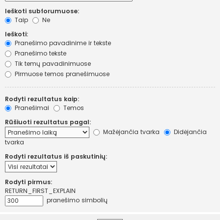
Ieškoti subforumuose:
Taip
Ne
Ieškoti:
Pranešimo pavadinime ir tekste
Pranešimo tekste
Tik temų pavadinimuose
Pirmuose temos pranešimuose
Rodyti rezultatus kaip:
Pranešimai
Temos
Rūšiuoti rezultatus pagal:
Mažėjančia tvarka
Didėjančia
tvarka
Rodyti rezultatus iš paskutinių:
Rodyti pirmus:
RETURN_FIRST_EXPLAIN
pranešimo simbolių