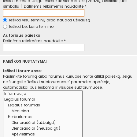
ieškoti nereikia. Jeigu ieškote tik vieno iš kelių žodžių, atskirkite juos
simboliu
|
. Dalinėms reikšmėms naudokite *.
Ieškoti visų terminų arba naudoti užklausą
Ieškoti bet kurio termino
Autoriaus paieška:
Dalinėms reikšmėms naudokite *.
PAIEŠKOS NUSTATYMAI
Ieškoti forumuose:
Pasirinkite forumą arba forumus kuriuose norite atlikti paiešką. Jeigu
neišjungsite “ieškoti subforumuose“ parametro apačioje,
automatiškai bus ieškoma ir visuose subforumuose.