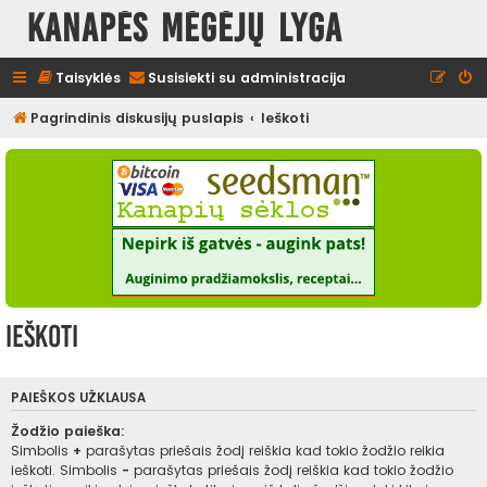
Kanapės mėgėjų lyga
Taisyklės
Susisiekti su administracija
Pagrindinis diskusijų puslapis
Ieškoti
Ieškoti
PAIEŠKOS UŽKLAUSA
Žodžio paieška:
Simbolis
+
parašytas priešais žodį reiškia kad tokio žodžio reikia
ieškoti. Simbolis
-
parašytas priešais žodį reiškia kad tokio žodžio