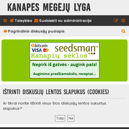
Kanapės mėgėjų lyga
Taisyklės
Susisiekti su administracija
I
Pagrindinis diskusijų puslapis
e
š
k
o
t
i
Ištrinti diskusijų lentos slapukus (cookies)
Ar tikrai norite ištrinti visus šios diskusijų lentos sukurtus
slapukus?