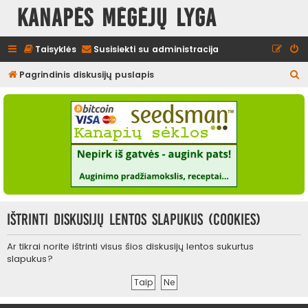
Kanapės mėgėjų lyga
Taisyklės
Susisiekti su administracija
I
Pagrindinis diskusijų puslapis
e
š
k
o
t
i
Ištrinti diskusijų lentos slapukus (cookies)
Ar tikrai norite ištrinti visus šios diskusijų lentos sukurtus
slapukus?