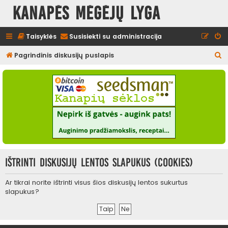
Kanapės mėgėjų lyga
Taisyklės
Susisiekti su administracija
I
Pagrindinis diskusijų puslapis
e
š
k
o
t
i
Ištrinti diskusijų lentos slapukus (cookies)
Ar tikrai norite ištrinti visus šios diskusijų lentos sukurtus
slapukus?