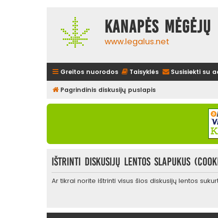
Kanapės mėgėjų 
www.legalus.net
Greitos nuorodos
Taisyklės
Susisiekti su 
Pagrindinis diskusijų puslapis
Ištrinti diskusijų lentos slapukus (cook
Ar tikrai norite ištrinti visus šios diskusijų lentos suk