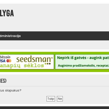
lyga
administracija
ies)
urtus slapukus?