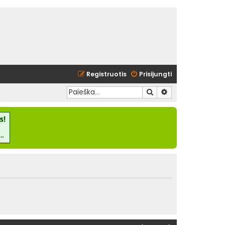
Registruotis
Prisijungti
Ieškoti
Išplėstinė paieška