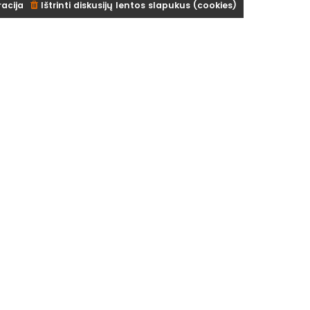
racija
Ištrinti diskusijų lentos slapukus (cookies)