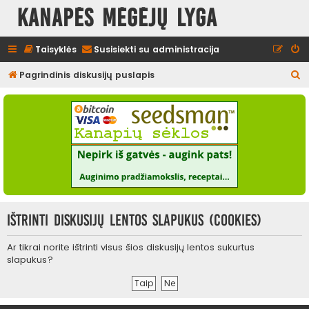
Kanapės mėgėjų lyga
Taisyklės
Susisiekti su administracija
I
Pagrindinis diskusijų puslapis
e
š
k
o
t
i
Ištrinti diskusijų lentos slapukus (cookies)
Ar tikrai norite ištrinti visus šios diskusijų lentos sukurtus
slapukus?