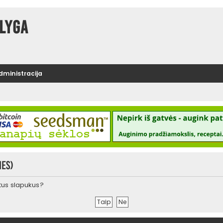
lyga
administracija
ies)
urtus slapukus?