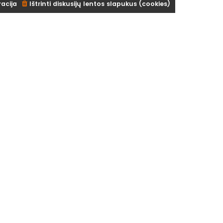
racija
Ištrinti diskusijų lentos slapukus (cookies)