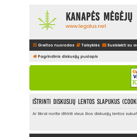
Kanapės mėgėjų 
www.legalus.net
Greitos nuorodos
Taisyklės
Susisiekti su 
Pagrindinis diskusijų puslapis
Ištrinti diskusijų lentos slapukus (cook
Ar tikrai norite ištrinti visus šios diskusijų lentos suk