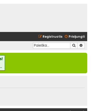
Registruotis
Prisijungti
Ieškoti
Išplėstinė paieška