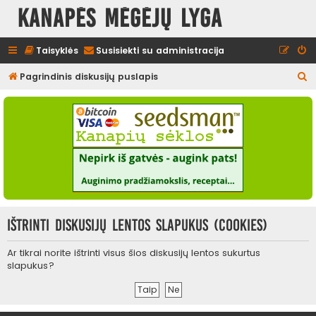
Kanapės mėgėjų lyga
Taisyklės
Susisiekti su administracija
I
Pagrindinis diskusijų puslapis
e
š
k
o
t
i
Ištrinti diskusijų lentos slapukus (cookies)
Ar tikrai norite ištrinti visus šios diskusijų lentos sukurtus
slapukus?