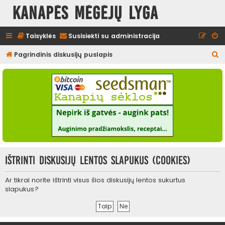
Kanapės mėgėjų lyga
Taisyklės
Susisiekti su administracija
I
Pagrindinis diskusijų puslapis
e
š
k
o
t
i
Ištrinti diskusijų lentos slapukus (cookies)
Ar tikrai norite ištrinti visus šios diskusijų lentos sukurtus
slapukus?